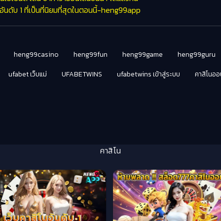
นดับ 1 ที่เป็นที่นิยมที่สุดในตอนนี้-heng99app
heng99casino
heng99fun
heng99game
heng99guru
ufabet เว็บแม่
UFABETWINS
ufabetwins เข้าสู่ระบบ
คาสิโนออ
คาสิโน