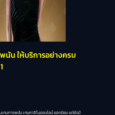
พนัน ให้บริการอย่างครบ
1
สกับเกมการพนัน เกมคาสิโนออนไลน์ ยอดนิยม แต่ยังมี