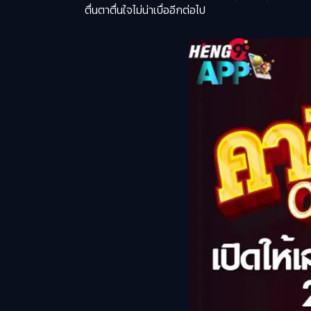
ตื่นตาตื่นใจไม่น่าเบื่ออีกต่อไป