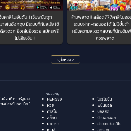
ว็บคาสิโนอันดับ 1 เว็บพนันถูก
ห้ามพลาด !! สล็อต777คาสิโนออน
ายในอังกฤษ มีระบบที่ทันสมัย ใช้
ระบบฝาก-ถอนออโต้ ไม่มีขั้นต่ำ 
ด้สะดวก ยิ่งเล่นยิ่งรวย สมัครฟรี
หนึ่งความสะดวกสบายที่นักเดิมพั
ไม่เสียเงิน !!
ควรพลาด
ดูทั้งหมด >
หมวดหมู่
ลน์ อาทิ หวยรัฐบาล
HENG99
โปรโมชั่น
ะยังมีคาสิโนออนไลน์
หวย
พนันบอล
คาสิโน
บอลสด
สล็อต
บ้านผลบอล
บาคาร่า
ค่ายเกม/คาสิโน
เกมส์
สูตรเกม