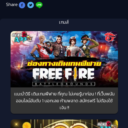
Share
เกมส์
เเนะนำวิธี เติมเกมฟีฟาย ที่คุณ ไม่เคยรู้มาก่อน ! ที่เว็บพนัน
ออนไลน์อันดับ 1 บอกเลย ห้ามพลาด สมัครฟรี ไม่ต้องใช้
เงิน !!