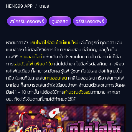
HENG99 APP
เกมส์
สมัครรับเครดิตฟรี
ดูบอลสด
วิธีรับเครดิตฟรี
หวยนาคา77 เ
กมไพ่ตีไก่ออนไลน์แบบใหม่
เล่นได้ทุกที่ ทุกเวลา เล่น
แบบง่ายๆ ไม่ต้องใช้วิธีการคำนวณซับซ้อน ที่สำคัญ มีอยู่ในเว็บ
เฮง99
หวยออนไลน์
แห่งเดียวในประเทศไทยเท่านั้น มีจุดเด่นก็คือ
การ
เล่นด้วยไพ่ เพียง 1 ใบ
เล่นได้ง่ายๆ ไม่มีอะไรต้องคิดมาก เพียง
แค่ไพ่ใบเดียว ก็สามารถวัดผล รู้แพ้ รู้ชนะ กันไปเลย ต่อให้คุณเป็น
หนึ่ง ในคนที่ไม่เคยเล่น
เกมออนไลน์
คาสิโนออนไลน์ หรือ เล่นเกมไพ่
มาก่อน ก็สามารถเล่นเข้าใจได้แบบง่ายๆ จำนวนตัวเลขในการวัดผล
มีแค่ 1 – 10 เท่านั้น ไม่ต้องใช้การ
คำนวณตัวเลข
มากมาย หากเรา
ชนะ ก็จะได้เงินตามที่เกมได้กำหนดไว้ให้