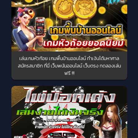
เล่นเกมหัวก้อย เกมพื้นบ้านออนไลน์ ทำเงินได้มหาศาล
สมัครสมาชิก ที่นี่ เว็บพนันออนไลน์ เว็บตรง ทดลองเล่น
ฟรี !!!