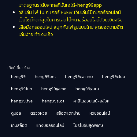
มาตรฐานระดับสากลที่มั่นใจได้-heng99app
วิธี เล่น ไพ่ โป ก เกอร์ Poker เว็บเล่นโป๊กเกอร์ออนไลน์
เว็บไซต์ที่ดีที่สุดในการเล่นโป๊กเกอร์ออนไลน์ด้วยเงินจริง
เสือมังกรออนไลน์ สนุกกับไพ่รูปแบบใหม่ สุดยอดเกมฮิต
เล่นง่าย ทำเงินเร็ว
แท็กที่เกี่ยวข้อง
heng99
heng99bet
heng99casino
heng99club
heng99fun
heng99game
heng99guru
heng99live
heng99slot
คาสิโนออนไลน์-สล๊อค
ดูบอล
ตรวจหวย
สล็อตแตกง่าย
หวยออนไลน์
เกมสล็อต
แทงบอลออนไลน์
โปรโมชั่นสุดพิเศษ