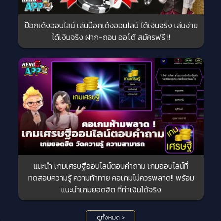
ป๊อกเด้งออนไลน์ เล่นป๊อกเด้งออนไลน์ ได้เงินจริง เล่นง่าย
ได้เงินจริง ฝาก-ถอน ออโต้ สมัครฟรี !!
แนะนำ เกมเศรษฐีออนไลน์ตอบคําถาม เกมออนไลน์ที่
ทดสอบความรู้ ความท้าทาย คอเกมไม่ควรพลาด!! พร้อม
แนะนำเกมยอดฮิต ที่ทำเงินได้จริง
ดูทั้งหมด >