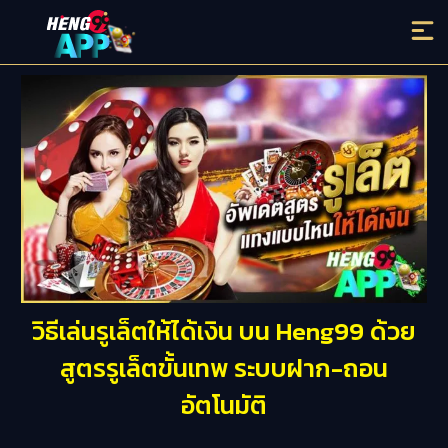
วิธีเล่นรูเล็ตให้ได้เงิน บน Heng99 ด้วย
สูตรรูเล็ตขั้นเทพ ระบบฝาก-ถอน
อัตโนมัติ