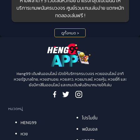
ห้ามพลาด !! 5 เว็บเล่นหัวก้อย มาแรงที่สุดในตอนนี้ ให้
บริการเกมพนันครบวงจร ศูนย์รวมเกมเล่นง่าย แตกหนัก
ทดลองเล่นฟรี !
ดูทั้งหมด >
Heng99 เดิมพันออนไลน์ เปิดให้บริการครบวงจร หวยออนไลน์ อาทิ
หวยรัฐบาลไทย, หวยฮานอย, หวยลาว, หวยมาเลย์, หวยหุ้น, หวยยี่กี และ
ยังมีคาสิโนออนไลน์ และเกมเดิมพันอีกมากมายให้เล่น
หมวดหมู่
โปรโมชั่น
HENG99
พนันบอล
หวย