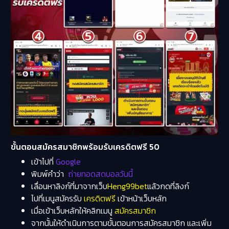
ขั้นตอนสมัครสมาชิกพร้อมรับเครดิตฟรี 50
เข้าไปที่
Google
พิมพ์คำว่า
ถ่ายทอดสดบอลวันนี้
เลื่อนหาลิงก์ที่มาจากเว็บ
Heng99bet
แล้วกดที่ลิงก์
ไปที่เมนูสมัครรับ
เครดิตฟรี
เข้าหน้าเว็บหลัก
เมื่อเข้าเว็บหลักให้คลิกเมนู
สมัครสมาชิก
จากนั้นให้ดำเนินการตามขั้นตอนการสมัครสมาชิก และเพิ่ม