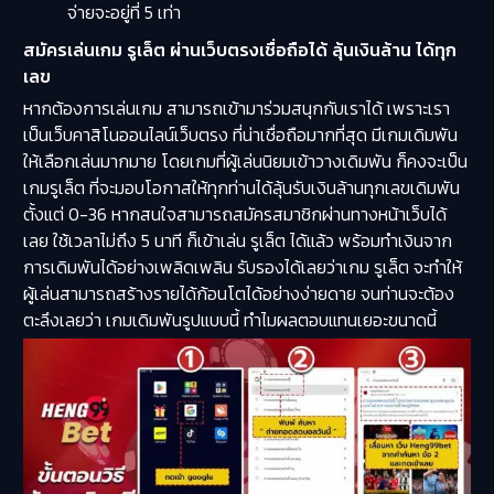
จ่ายจะอยู่ที่ 5 เท่า
สมัครเล่นเกม รูเล็ต ผ่านเว็บตรงเชื่อถือได้ ลุ้นเงินล้าน ได้ทุก
เลข
หากต้องการเล่นเกม สามารถเข้ามาร่วมสนุกกับเราได้ เพราะเรา
เป็นเว็บคาสิโนออนไลน์เว็บตรง ที่น่าเชื่อถือมากที่สุด มีเกมเดิมพัน
ให้เลือกเล่นมากมาย โดยเกมที่ผู้เล่นนิยมเข้าวางเดิมพัน ก็คงจะเป็น
เกมรูเล็ต ที่จะมอบโอกาสให้ทุกท่านได้ลุ้นรับเงินล้านทุกเลขเดิมพัน
ตั้งแต่ 0-36 หากสนใจสามารถสมัครสมาชิกผ่านทางหน้าเว็บได้
เลย ใช้เวลาไม่ถึง 5 นาที ก็เข้าเล่น
รูเล็ต
ได้แล้ว พร้อมทำเงินจาก
การเดิมพันได้อย่างเพลิดเพลิน รับรองได้เลยว่าเกม
รูเล็ต
จะทำให้
ผู้เล่นสามารถสร้างรายได้ก้อนโตได้อย่างง่ายดาย จนท่านจะต้อง
ตะลึงเลยว่า เกมเดิมพันรูปแบบนี้ ทำไมผลตอบแทนเยอะขนาดนี้