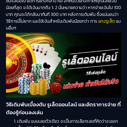
ชนะเสมอไป แต่การแทงกลาง คือ อีกหนึ่งวิธีที่จะทำให้คุณเสียเงิน
น้อยที่สุด จะได้เงินมากถึง 1: 2 นั่นหมายความว่า หากจ่ายเงินไป 100
บาท คุณจะได้กลับมาทันที 300 บาท หลังการเดิมพัน ซึ่งแน่นอนว่า
วิธีการนี้ไม่ยาก และใช้เงินสำหรับเดิมพันน้อยกว่า การ
แทงรูเล็ต
แบ
บอื่นๆ
วิธีเดิมพันเบื้องต้น รูเล็ตออนไลน์ และอัตราการจ่าย ที่
ต้องรู้ก่อนลงเล่น
เดิมพัน แบบเลขตัวเดียว จะเป็นการเลือกเลขที่คิดว่าจะออก