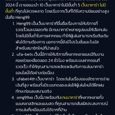
2024 นี้ เราขอแนะนำ
10 เว็บบาคาร่าไม่มีขั้นต่ำ
5
เว็บบาคาร่า ไม่มี
ขั้นต่ำ
ที่คุณไม่ควรพลาด โดยเริ่มจากเว็บที่ได้รับความนิยมอย่างสูง
นั่นคือ
Heng99
Heng99
เป็นเว็บบาคาร่าที่ขึ้นชื่อเรื่องการให้บริการที่
รวดเร็วและปลอดภัย มีเกมบาคาร่าหลายรูปแบบให้เลือกเล่น
โดยไม่มีขั้นต่ำในการฝากถอน ทำให้ผู้เล่นสามารถเริ่มต้นเดิม
พันได้ตามต้องการ นอกจากนี้ยังมีโปรโมชั่นและโบนัส
สำหรับสมาชิกใหม่ที่น่าสนใจ
ufa-bets
เว็บนี้มีการให้บริการที่หลากหลายและมีทีมงาน
คอยช่วยเหลือตลอด 24 ชั่วโมง พร้อมระบบฝากถอนที่
รวดเร็ว ทำให้คุณสามารถเพลิดเพลินกับการเล่นบาคาร่า
ออนไลน์ได้อย่างต่อเนื่อง
ufabet4th
เว็บบาคาร่า โดดเด่นในเรื่องของอัตราการจ่าย
เงินที่สูง พร้อมทั้งมีระบบทดลองเล่นให้ผู้เล่นใหม่ได้ฝึกฝน
ทักษะก่อนลงสนามจริง
omg99xo
เว็บนี้มาพร้อมกับ
เกมบาคาร่า
ที่หลากหลายทั้ง
แบบคลาสสิกและแบบสด ที่คุณสามารถสัมผัสประสบการณ์
การเล่นที่เหมือนจริงได้จากที่บ้าน