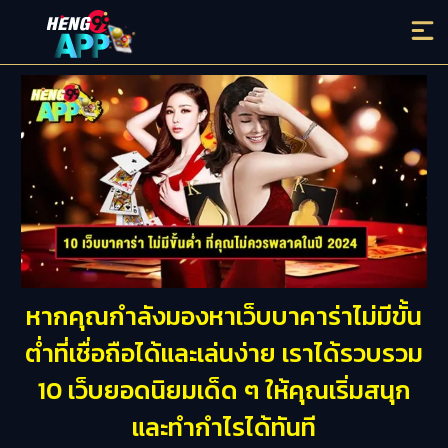
หากคุณกำลังมองหาเว็บบาคาร่าไม่มีขั้น
ต่ำที่เชื่อถือได้และเล่นง่าย เราได้รวบรวม
10 เว็บยอดนิยมเด็ด ๆ ให้คุณเริ่มสนุก
และทำกำไรได้ทันที