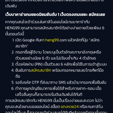
เดิมพัน
เว็บบาคาร่าเกมยอดนิยมอันดับ 1 เว็บตรงเกมเยอะ สมัครเลย
หากคุณสนใจเข้าร่วมเล่นคาสิโนออนไลน์เกมบาคาร่ากับ
HENG99
คุณสามารถสมัครสมาชิกได้อย่างง่ายดายด้วยเพียง 6
ขั้นตอนดังนี้
เปิด Google ค้นหา
heng99
.com แล้วคลิกที่ปุ่ม “สมัคร
สมาชิก”
กรอกชื่อผู้ใช้งาน โดยระบุเป็นตัวอักษรภาษาอังกฤษหรือ
ตัวเลขอย่างน้อย 6 ตัว และไม่เรียงซ้ำเกิน 4 ตัวอักษร
ตั้งรหัสผ่าน (PIN) เป็นตัวเลข 6 หลักเพื่อใช้ในการเข้าสู่ระบบ
ยืนยันการ
สมัครสมาชิก
พร้อมกรอกหมายเลขโทรศัพท์มือ
ถือ
รอรับรหัส OTP ที่ส่งมาทาง SMS แล้วนำมากรอกเพื่อยืนยัน
ทำการผูกบัญชีธนาคารเพื่อใช้สำหรับการฝาก-ถอน เมื่อ
เสร็จสิ้นคุณก็สามารถเริ่มต้นเดิมพันได้ทันที
การสมัครสมาชิกกับ
HENG99
นั้นเป็นเรื่องง่ายและสะดวก ไม่ว่า
คุณจะสนใจแทงบอลออนไลน์ สล็อต
แทงหวย24
หรือเกมคาสิโน
ออนไลน์อื่น ๆ ก็สามารถเข้าร่วมสนุกได้ทันทีหลังจากทำตามขั้นตอน