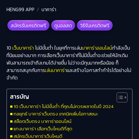
HENG99 APP
บาคาร่า
สมัครรับเครดิตฟรี
ดูบอลสด
วิธีรับเครดิตฟรี
10
เว็บบาคาร่า
ไม่มีขั้นต่ำ ในยุคที่การเล่น
บาคาร่าออนไลน์
กำลังเป็น
ที่นิยมอย่างมาก การเลือกเว็บบาคาร่าที่ไม่มีขั้นต่ำจะช่วยให้นักเดิม
พันสามารถเข้าถึงเกมได้ง่ายขึ้น ไม่ว่าจะมีทุนมากหรือน้อย ก็
สามารถสนุกกับการ
เล่นบาคาร่า
และสร้างโอกาสทำกำไรได้อย่างไม่
จำกัด
สารบัญ
10 เว็บบาคาร่า ไม่มีขั้นต่ำ ที่คุณไม่ควรพลาดในปี 2024
กลยุทธ์ บาคาร่าเว็บตรง เทคนิคเพิ่มโอกาสชนะ
สล็อตเว็บตรง บาคาร่าออนไลน์
แทงบาคาร่า เลือกเว็บไหนดีที่สุด
สมัครเว็บบาคาร่าเว็บไหนดี