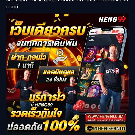
เหล่านี้