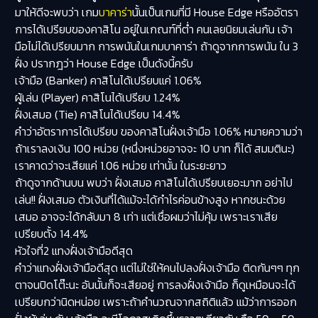
มาให้ดีจะพบว่า เกม
บาคาร่า
นั้นเป็นเกมที่มี House Edge หรืออัตรา
การได้เปรียบของคาสิโน อยู่ในเกณฑ์ที่ต่ำ คนเลยนิยมเล่นกัน เจ้า
มือไม่ได้เปรียบมาก การพนันในเกมบาคาร่า ถ้าดูจากการพนัน ใน 3
ฝั่ง ปรากฎว่า House Edge เป็นดังนี้ครับ
เจ้ามือ (Banker) คาสิโนได้เปรียบแค่ 1.06%
ผู้เล่น (Player) คาสิโนได้เปรียบ 1.24%
ฝั่งเสมอ (Tie) คาสิโนได้เปรียบ 14.4%
คำว่าอัตราการได้เปรียบ ของคาสิโนฝั่งเจ้ามือ 1.06% หมายความว่า
ถ้าเราลงเงิน 100 หน่วย (หนึ่งหน่วยอาจจะ 10 บาท ก็ได้ สมมตินะ)
เราคาดว่าจะเสียแค่ 1.06 หน่วย เท่านั้น ในระยะยาว
ถ้าดูจากด้านบน พบว่า ฝั่งเสมอ คาสิโนได้เปรียบเยอะมาก อย่าไป
เล่น!! ฝั่งเสมอ ตัวเงินที่ได้แม้จะได้กำไรค่อนข้างสูง หากชนะด้วย
เสมอ อาจจะได้กลับมา 8 เท่า แต่เชื่อผมว่าไม่คุ้ม เพราะเราเสีย
เปรียบตั้ง 14.4%
หัวใจที่2 แทงฝั่งเจ้ามือดีสุด
คำว่าแทงฝั่งเจ้ามือดีสุด แต่ไม่ใช่ให้คนไปลงฝั่งเจ้ามือ ติดกันๆๆ ทุก
ตาจนปิดโต๊ะนะ อันนั้นก็จะเสียอยู่ การลงฝั่งเจ้ามือ ก็ดูเหมือนจะได้
เปรียบกว่านิดหน่อย เพราะถ้าคำนวณจากสถิติแล้ว แม้ว่าการออก