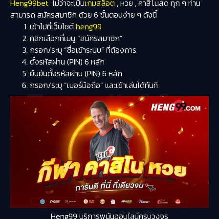
Heng99bet
ไม่ว่าจะเป็น
เกมสล็อต
, หวย , คาสิโนสด ทุก ๆ ท่าน
สามารถ สมัครสมาชิก ด้วย 6 ขั้นตอนง่าย ๆ ดังนี้‍
เข้าไปที่เว็บไซต์
heng99
คลิกเลือกที่เมนู “สมัครสมาชิก”
กรอก/ระบุ “ชื่อเข้าระบบ” ที่ต้องการ
ตั้งรหัสผ่าน (PIN) 6 หลัก
ยืนยันตั้งรหัสผ่าน (PIN) 6 หลัก
กรอก/ระบุ “เบอร์มือถือ” และเข้าเล่นได้ทันที
Heng99 บริการพนันออนไลน์ครบวงจร