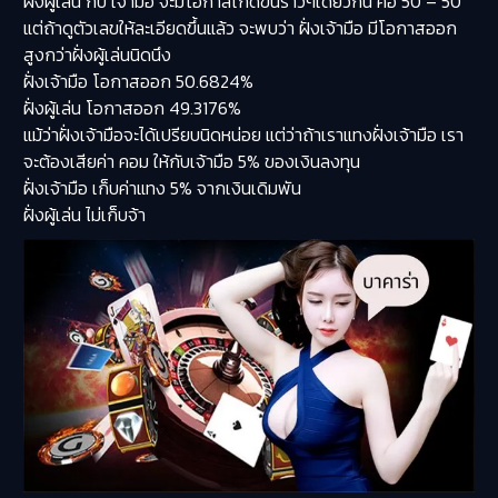
ฝั่งผู้เล่น กับ เจ้ามือ จะมีโอกาสเกิดขึ้นราวๆเดียวกัน คือ 50 – 50
แต่ถ้าดูตัวเลขให้ละเอียดขึ้นแล้ว จะพบว่า ฝั่งเจ้ามือ มีโอกาสออก
สูงกว่าฝั่งผู้เล่นนิดนึง
ฝั่งเจ้ามือ โอกาสออก 50.6824%
ฝั่งผู้เล่น โอกาสออก 49.3176%
แม้ว่าฝั่งเจ้ามือจะได้เปรียบนิดหน่อย แต่ว่าถ้าเราแทงฝั่งเจ้ามือ เรา
จะต้องเสียค่า คอม ให้กับเจ้ามือ 5% ของเงินลงทุน
ฝั่งเจ้ามือ เก็บค่าแทง 5% จากเงินเดิมพัน
ฝั่งผู้เล่น ไม่เก็บจ้า