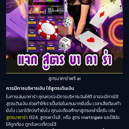
สูตรบาคาร่าฟรี ai
ควรมีการบริหารเงิน ใช้สูตรเดินเงิน
ในการเล่นบาคาร่า คุณควรจะมีการบริหารเงินให้ดี อาจจะมีการใช้
สูตรเดินเงิน ช่วยทำให้เราเป็นต่อในเกมมากยิ่งขึ้น เวลาเสียต้องทำ
ยังไง เวลาได้ควรทำยังไง คุณจะต้องศึกษาสูตรเหล่านี้ครับ เช่น
สูตรบาคาร่า
1324, สูตรพาโรลี , หรือ สูตร martingale และใช้มัน
ให้ถูกต้อง ถูกจังหวะที่ควรใช้