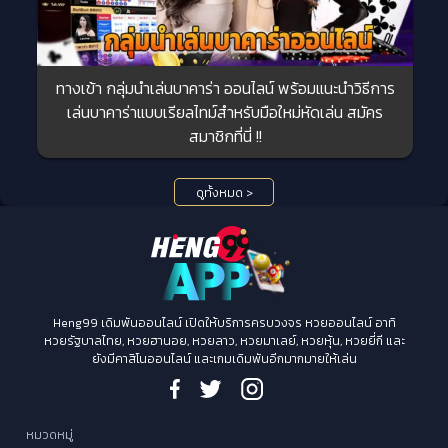
ทางเข้า กลุ่มนำเล่นบาคาร่า ออนไลน์ พร้อมแนะนำวิธีการ
เล่นบาคาร่าแบบเรียลไทม์สำหรับมือใหม่หัดเล่น สมัคร
สมาชิกที่นี่ !!
ดูทั้งหมด >
Heng99 เดิมพันออนไลน์ เปิดให้บริการครบวงจร หวยออนไลน์ อาทิ
หวยรัฐบาลไทย, หวยฮานอย, หวยลาว, หวยมาเลย์, หวยหุ้น, หวยยี่กี และ
ยังมีคาสิโนออนไลน์ และเกมเดิมพันอีกมากมายให้เล่น
หมวดหมู่