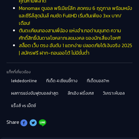
คุณห้ามพลาด
Monomax ดูบอล พรีเมียร์ลีก สดครบ 6 ฤดูกาล พร้อมหนัง
และซีรีส์สุดมันส์ คมชัด FullHD เริ่มต้นเพียง 3xx บาท/
เดือน!
ต้นตะเคียนทองสามพี่น้อง แห่งอำเภอด่านขุนทด ความ
ศักดิ์สิทธิ์บันดาลโชคลาภเลขมงคล ของนักเสี่ยงโชค!!!
สล็อต เว็บ ตรง อันดับ 1 แตกง่าย ปลอดภัยได้เงินจริง 2025
| สมัครฟรี ฝาก-ถอนออโต้ ไม่มีขั้นต่ำ
แท็กที่เกี่ยวข้อง
lekdedonline
ทีเด็ด 4 เซียนชี้ทาง
ทีเด็ดบอล7m
ผลการแข่งขันฟุตบอลล่าสุด
ลีกเอิง ฝรั่งเศส
วิเคราะห์บอล
แร็งส์ vs เม็ตซ์
Share