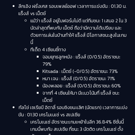
ลีกเอิง ฝรั่งเศส รอบเพลย์ออฟ เวลาการเเข่งขัน : 01.30 น.
แร็งส์ vs เม็ตซ์
แม้ว่า แร็งส์ อยู่ในฟอร์มไม่ดี แต่ทีมชนะ 1 เสมอ 2 ใน 3
นัดล่าสุดที่พบกับ เม็ตซ์ ถือว่ามีความได้เปรียบ และ
ด้วยการเล่นในบ้านทำให้ แร็งส์ มีโอกาสชนะสูงในเกม
นี้
ทีเด็ด 4 เซียนชี้ทาง
จอมยุทธลูกหนัง : แร็งส์ (0/0.5) อัตราชนะ
79%
Kitsada : เม็ตซ์ (-0/0.5) อัตราชนะ 73%
หมา เจน : แร็งส์ (0/0.5) อัตราชนะ 71%
น้องพลอย : แร็งส์ (0/0.5) อัตราชนะ 60%
จากที่ 4 เซียนให้มา มีเเนวโน้มที่ แร็งส์ ชนะ
เม็ตซ์
กัลโช่ เซเรียบี อิตาลี่ รอบชิงชนะเลิศ (นัดแรก) เวลาการเเข่ง
ขัน : 01:30 เครโมเนเซ่ vs สเปเซีย
เครโมเนเซ่ อัตราชนะเกมเหย้าในลีก 36.84% ซีชั่นนี้
เกมนี้พบกับ สเปเซีย ที่ชนะ 3 นัดติด เครโมเนเซ่ ตั้ง