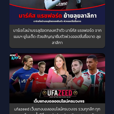
บาร์เซโลน่าบรรลุข้อตกลงคว้าตัว มาร์คัส แรชฟอร์ด จาก
แมนฯ ยูไนเต็ด ด้วยสัญญายืมตัวพ่วงออปชั่นซื้อขาด ลุย
ลาลีกา
ufazeed เว็บแทงบอลออนไลน์ครบวงจร รวมทุกลีก ทุก