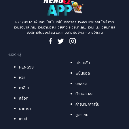
Heng99 เดิมพันออนไลน์ เปิดให้บริการครบวงจร หวยออนไลน์ อาทิ
หวยรัฐบาลไทย, หวยฮานอย, หวยลาว, หวยมาเลย์, หวยหุ้น, หวยยี่กี และ
ยังมีคาสิโนออนไลน์ และเกมเดิมพันอีกมากมายให้เล่น
หมวดหมู่
โปรโมชั่น
HENG99
พนันบอล
หวย
บอลสด
คาสิโน
บ้านผลบอล
สล็อต
ค่ายเกม/คาสิโน
บาคาร่า
สูตรเกม
เกมส์