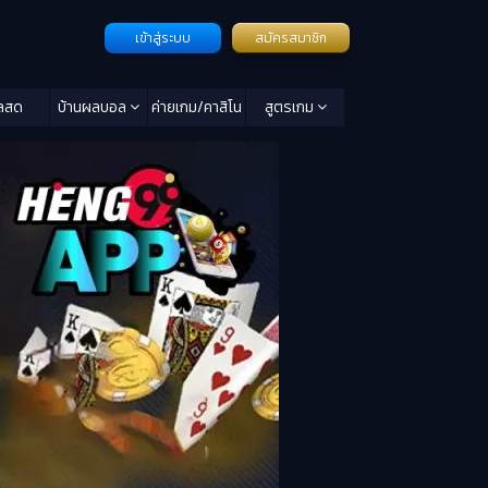
เข้าสู่ระบบ
สมัครสมาชิก
ลสด
บ้านผลบอล
ค่ายเกม/คาสิโน
สูตรเกม