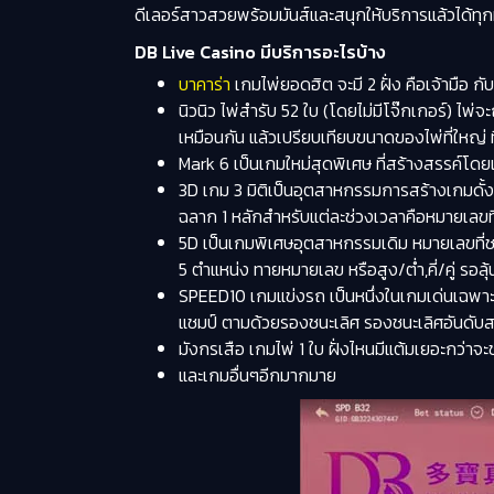
ดีเลอร์สาวสวยพร้อมมันส์และสนุกให้บริการแล้วได้ทุกท
DB Live Casino มีบริการอะไรบ้าง
บาคาร่า
เกมไพ่ยอดฮิต จะมี 2 ฝั่ง คือเจ้ามือ กับ
นิวนิว ไพ่สำรับ 52 ใบ (โดยไม่มีโจ๊กเกอร์) ไพ่จ
เหมือนกัน แล้วเปรียบเทียบขนาดของไพ่ที่ใหญ่ ที
Mark 6 เป็นเกมใหม่สุดพิเศษ ที่สร้างสรรค์โ
3D เกม 3 มิติเป็นอุตสาหกรรมการสร้างเกมดั้งเ
ฉลาก 1 หลักสําหรับแต่ละช่วงเวลาคือหมายเลขที
5D เป็นเกมพิเศษอุตสาหกรรมเดิม หมายเลขที่
5 ตำแหน่ง ทายหมายเลข หรือสูง/ต่ำ,คี่/คู่ รอล
SPEED10 เกมแข่งรถ เป็นหนึ่งในเกมเด่นเฉพาะอ
แชมป์ ตามด้วยรองชนะเลิศ รองชนะเลิศอันดับส
มังกรเสือ เกมไพ่ 1 ใบ ฝั่งไหนมีแต้มเยอะกว่าจะ
และเกมอื่นๆอีกมากมาย