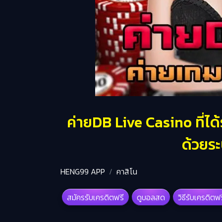
ค่ายDB Live Casino ที่ได
ด้วยระ
HENG99 APP
คาสิโน
สมัครรับเครดิตฟรี
ดูบอลสด
วิธีรับเครดิตฟ