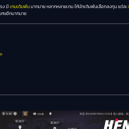
รง มี
เกมเดิมพัน
มากมาย หลากหลายเกม ให้นักเดิมพันเลือกลงทุน แต่ละ
เศษอีกมากมาย
no