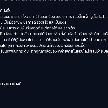
ังนี้:
กเล่นมากมาย ทั้งเกมคาสิโนยอดนิยม เช่น บาคาร่า แบล็คแจ็ค รูเล็ต ไฮโล
 เป็นมืออาชีพ บริการดี รวดเร็ว และเป็นมิตร
้ระบบการเดิมพันที่ปลอดภัย เชื่อถือได้ และรวดเร็ว
โบนัสและโปรโมชั่นมากมายให้กับสมาชิก ทั้งโบนัสสำหรับสมาชิกใหม่ โบนั
ทย ทำให้ผู้เล่นชาวไทยสามารถใช้งานเว็บไซต์และเล่นเกมได้อย่างสะดวก
้ทุกที่ทุกเวลา เพียงมีอุปกรณ์ที่เชื่อมต่อกับอินเทอร์เน็ต
หรับนักพนันทุกระดับ หากคุณกำลังมองหาค่ายคาสิโนออนไลน์ที่เล่นง่าย ป
กอบรมมาอย่างดี