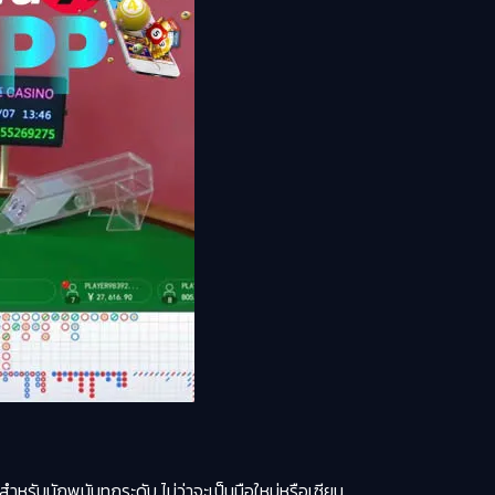
รับนักพนันทุกระดับ ไม่ว่าจะเป็นมือใหม่หรือเซียน