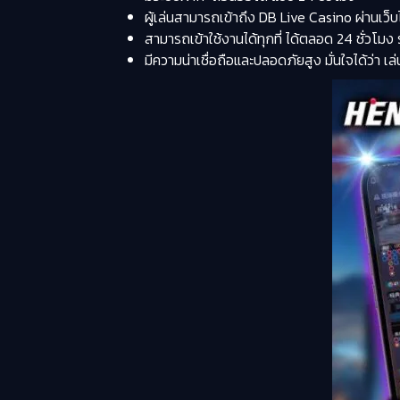
ผู้เล่นสามารถเข้าถึง DB Live Casino ผ่านเว
สามารถเข้าใช้งานได้ทุกที่ ได้ตลอด 24 ชั่วโมง
มีความน่าเชื่อถือและปลอดภัยสูง มั่นใจได้ว่า เล