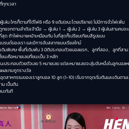
ี่ทุกเวลา
ผู้เล่น ใครก็ตามที่ได้ไพ่8 หรือ 9 แต้ม(ชนะโดยปริยาย) ไม่มีการจั่วไพ่เพิ่ม
ะถูกแจกตามลำดับเจ้ามือ → ผู้เล่น 1 → ผู้เล่น 2 → ผู้เล่น 3 ผู้เล่นสามคนจะเ
่สุด ถ้าไพ่หงายหน้าเหมือนกัน ในที่สุดก็เปรียบเทียบสีรูปแบบ
ดยแบรนด์ของเรา และมีการจับสลากแบบเรียลไทม์
ดิมพิเศษ พื้นที่เดิมพัน 3 มิติประกอบด้วยบอลแรก、ลูกที่สอง、ลูกที่สาม 
่ชนะคือหมายเลขที่ชนะเป็น 3 หลัก
ชนะประกอบด้วยตัวเลข 5 หมายเลข แต่ละหมายเลขจะสุ่มจับหนึ่งในลูกบอ
ุ้นผลเกมถูกรางวัล
ุตสาหกรรมของเราลูกบอล 10 ลูก (1-10) เริ่มจากจุดเริ่มต้นและเดินตามเส้
าม เป็นต้น
ชนะทันที