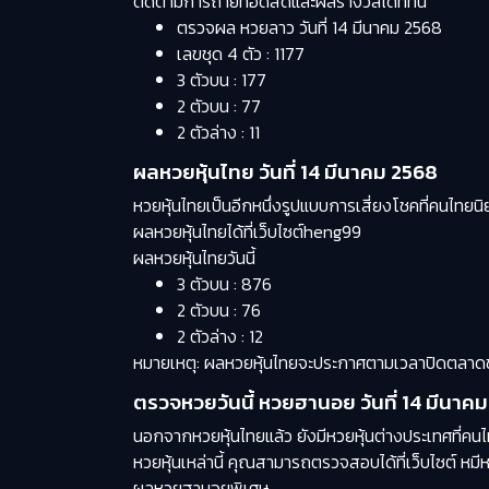
ติดตามการถ่ายทอดสดและผลรางวัลได้ที่ทีนี่
ตรวจผล หวยลาว วันที่ 14 มีนาคม 2568
เลขชุด 4 ตัว : 1177
3 ตัวบน : 177
2 ตัวบน : 77
2 ตัวล่าง : 11
ผลหวยหุ้นไทย วันที่ 14 มีนาคม 2568
หวยหุ้นไทยเป็นอีกหนึ่งรูปแบบการเสี่ยงโชคที่คนไท
ผลหวยหุ้นไทยได้ที่เว็บไซต์heng99
ผลหวยหุ้นไทยวันนี้
3 ตัวบน : 876
2 ตัวบน : 76
2 ตัวล่าง : 12
หมายเหตุ: ผลหวยหุ้นไทยจะประกาศตามเวลาปิดตลาดข
ตรวจหวยวันนี้ หวยฮานอย วันที่ 14 มีนาค
นอกจากหวยหุ้นไทยแล้ว ยังมีหวยหุ้นต่างประเทศที่คนไท
หวยหุ้นเหล่านี้ คุณสามารถตรวจสอบได้ที่เว็บไซต์ หม
ผลหวยฮานอยพิเศษ