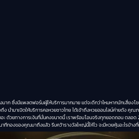
่างมาก ซึ่งมีแพลตฟอร์มผู้ให้บริการมากมาย แต่จะดีกว่าไหมหากนักเสี่ยงโช
งทั่วถึง นำมาเปิดให้บริการคอหวยชาวไทย ได้เข้าถึงหวยออนไลน์ค่ายดัง คุ
งให้เยอะ ด้วยทางการเงินที่มั่นคงขนาดนี้ เราพร้อมโอนจริงทุกยอดถอน ตลอ
นาทีทองของคุณมาถึงแล้ว รีบคว้ารางวัลใหญ่นี้ให้ไว จะมีหวยหุ้นอะไรบ้างที่