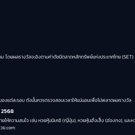
ยนิยม โดยผลรางวัลจะอิงตามค่าดัชนีตลาดหลักทรัพย์แห่งประเทศไทย (SET
องแต่ละรอบ ดังนั้นควรตรวจสอบเวลาให้แน่นอนเพื่อไม่พลาดผลรางวัล
ม 2568
ยให้ความสนใจ เช่น หวยหุ้นนิเคอิ (ญี่ปุ่น), หวยหุ้นฮั่งเส็ง (ฮ่องกง), 
ีหวย.com