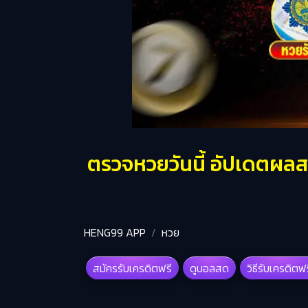
ตรวจหวยวันนี้ อัปเดตผลส
HENG99 APP
หวย
สมัครรับเครดิตฟรี
ดูบอลสด
วิธีรับเครดิตฟ