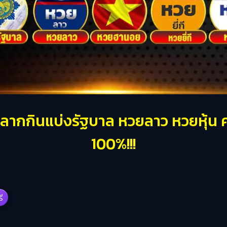
ลากกินแบ่งรัฐบาล หวยลาว หวยหุ้น 
100%!!!
รี