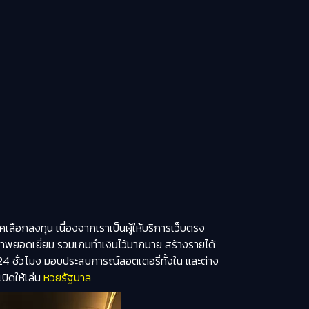
คเลือกลงทุน เนื่องจากเราเป็นผู้ให้บริการเว็บตรง
ณภาพยอดเยี่ยม รวมเกมทำเงินไว้มากมาย สร้างรายได้
ด 24 ชั่วโมง มอบประสบการณ์ลอตเตอรี่ทั้งใน และต่าง
เปิดให้เล่น
หวยรัฐบาล