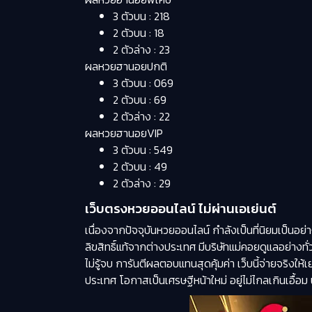
3 ตัวบน : 218
2 ตัวบน : 18
2 ตัวล่าง : 23
ผลหวยฮานอยปกติ
3 ตัวบน : 069
2 ตัวบน : 69
2 ตัวล่าง : 22
ผลหวยฮานอยVIP
3 ตัวบน : 549
2 ตัวบน : 49
2 ตัวล่าง : 29
เว็บตรงหวยออนไลน์ ไม่ผ่านเอเย่นต์
เนื่องจากปัจจุบันหวยออนไลน์ กำลังเป็นที่นิยมเป็นอย
ลิขสิทธิ์แท้จากต่างประเทศ มีบริษัทแม่คอยดูแลอย่า
ไม่รู้จบ การันตีผลตอบแทนสุดคุ้มค่า เว็บนี้จ่ายจริ
ประเทศ โอกาสเป็นเศรษฐีหน้าใหม่ อยู่ไม่ไกลเกินเอื้อม 