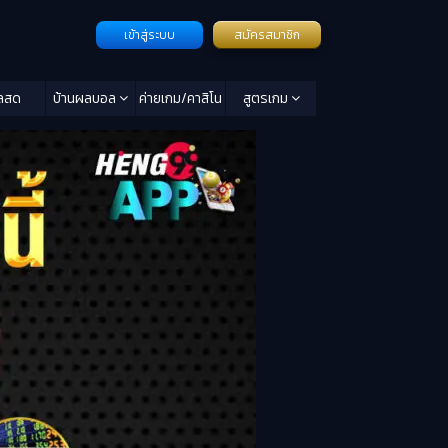
เข้าสู่ระบบ
สมัครสมาชิก
ลสด
บ้านผลบอล
ค่ายเกม/คาสิโน
สูตรเกม