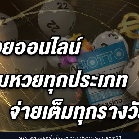
รูปภาพหวยออนไลน์รวมหวยทุกประเภทของ heng99