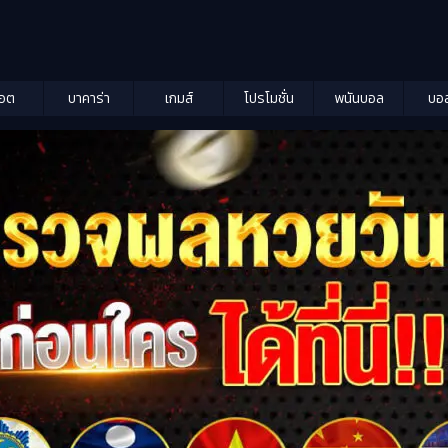
็อต
บาคาร่า
เกมส์
โปรโมชั่น
พนันบอล
บอ