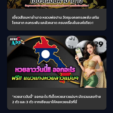
เขี้ยวเสือมหาอำนาจ หลวงพ่อปาน วัตถุมงคลทรงพลัง เสริม
โชคลาภ คงกระพัน แคล้วคลาด ครบเครื่องในองค์เดียว !
“หวยลาววันนี้” ออกอะไร ทีเด็ดหวยลาวแม่นๆ มัดรวมเลขท้าย
2 ตัว และ 3 ตัว จากเซียนมาให้คอหวยแล้วที่นี่