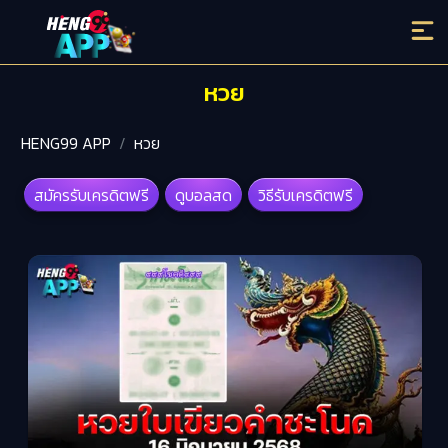
หวย
HENG99 APP
หวย
สมัครรับเครดิตฟรี
ดูบอลสด
วิธีรับเครดิตฟรี