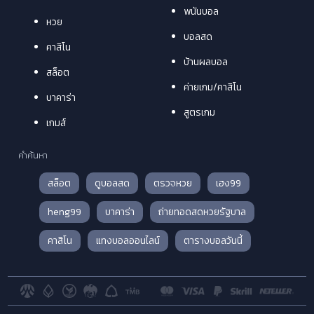
พนันบอล
หวย
บอลสด
คาสิโน
บ้านผลบอล
สล็อต
ค่ายเกม/คาสิโน
บาคาร่า
สูตรเกม
เกมส์
คำค้นหา
สล็อต
ดูบอลสด
ตรวจหวย
เฮง99
heng99
บาคาร่า
ถ่ายทอดสดหวยรัฐบาล
คาสิโน
แทงบอลออนไลน์
ตารางบอลวันนี้