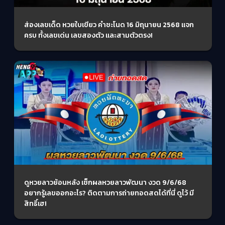
ส่องเลขเด็ด หวยใบเขียว คำชะโนด 16 มิถุนายน 2568 แจก
ครบ ทั้งเลขเด่น เลขสองตัว และสามตัวตรง!
ดูหวยลาวย้อนหลัง เช็กผลหวยลาวพัฒนา งวด 9/6/68
อยากรู้เลขออกอะไร? ติดตามการถ่ายทอดสดได้ที่นี่ ดูไว้ มี
สิทธิ์เฮ!