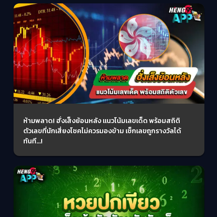
ห้ามพลาด! ฮั่งเส็งย้อนหลัง แนวโน้มเลขเด็ด พร้อมสถิติ
ตัวเลขที่นักเสี่ยงโชคไม่ควรมองข้าม เช็กเลขถูกรางวัลได้
ทันที…!