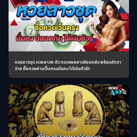
หวยลาวชุด หวยลาว6 ตัว ตรวจผลลาวย้อนหลัง พร้อมอัตรา
จ่าย ซื้อหวยผ่านเว็บตรงมั่นคง ได้เงินชัวร์!!