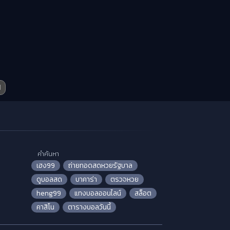
1
คำค้นหา
เฮง99
ถ่ายทอดสดหวยรัฐบาล
ดูบอลสด
บาคาร่า
ตรวจหวย
heng99
แทงบอลออนไลน์
สล็อต
คาสิโน
ตารางบอลวันนี้