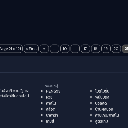
Page 21 of 21
« First
«
...
10
...
17
18
19
20
2
หมวดหมู่
ลน์ อาทิ หวยรัฐบาล
HENG99
โปรโมชั่น
ะยังมีคาสิโนออนไลน์
หวย
พนันบอล
คาสิโน
บอลสด
สล็อต
บ้านผลบอล
บาคาร่า
ค่ายเกม/คาสิโน
เกมส์
สูตรเกม