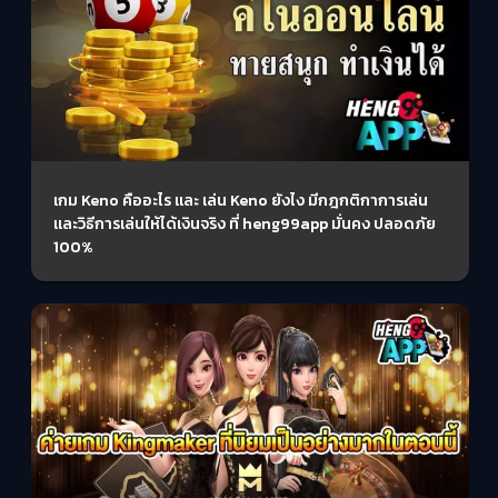
เกม Keno คืออะไร และ เล่น Keno ยังไง มีกฎกติกาการเล่น
และวิธีการเล่นให้ได้เงินจริง ที่ heng99app มั่นคง ปลอดภัย
100%