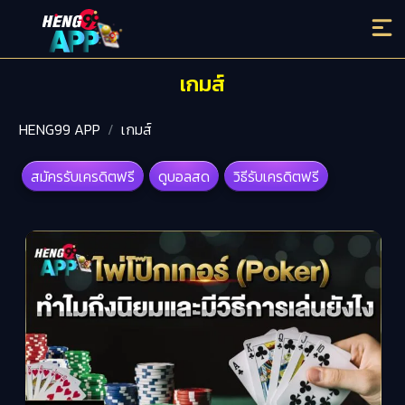
เกมส์
HENG99 APP
เกมส์
สมัครรับเครดิตฟรี
ดูบอลสด
วิธีรับเครดิตฟรี