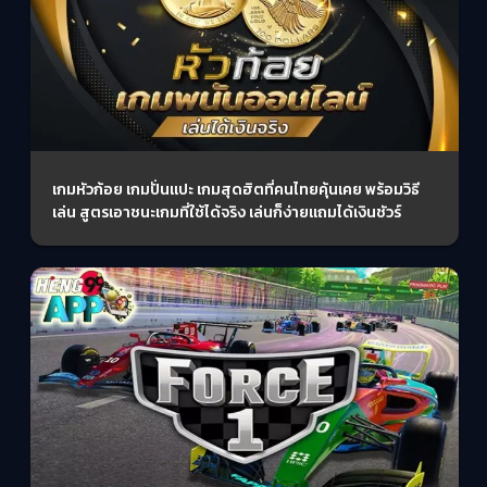
เกมหัวก้อย เกมปั่นแปะ เกมสุดฮิตที่คนไทยคุ้นเคย พร้อมวิธี
เล่น สูตรเอาชนะเกมที่ใช้ได้จริง เล่นก็ง่ายแถมได้เงินชัวร์