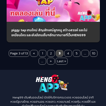
piggy tap เกมใหม่ สัญลักษณ์ลูกหมู สร้างสรรค์ และไม่
เหมือนใคร และยังมีเกมอื่นๆอีกมากมายที่เว็บHENG99
Page 3 of 13
«
1
2
3
4
5
...
10
...
»
Last »
Heng99 เดิมพันออนไลน์ เปิดให้บริการครบวงจร หวยออนไลน์ อาทิ
หวยรัฐบาลไทย, หวยฮานอย, หวยลาว, หวยมาเลย์, หวยหุ้น, หวยยี่กี และ
ยังมีคาสิโนออนไลน์ และเกมเดิมพันอีกมากมายให้เล่น