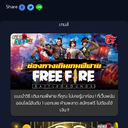
Share
เกมส์
เเนะนำวิธี เติมเกมฟีฟาย ที่คุณ ไม่เคยรู้มาก่อน ! ที่เว็บพนัน
ออนไลน์อันดับ 1 บอกเลย ห้ามพลาด สมัครฟรี ไม่ต้องใช้
เงิน !!