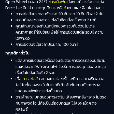
Open Wheel ตลอด 24/7
การเดิมพัน
ทั้งหมดที่วางในการแข่ง
Force 1 จะเป็นไป ตามกฎกติกาและข้อกำหนดและเงื่อนไขของเรา
การแข่งขันประกอบด้วยรถ 20 คันจาก 10 ทีม ทีมละ 2 คัน
ความถี่สูงสุดของการแข่งขันคือหนึ่งครั้งทุกๆ 2 นาที
คุณลักษณะของทีมและนักแข่งจะรวมกันด้วยโมเดล
คณิตศาสตร์ที่ซับซ้อนเพื่อให้การแข่งขันแต่ละรอบมี ความ
เฉพาะตัว
การแข่งขันจะใช้เวลาประมาณ 100 วินาที
กฎกติกาทั่วไป :
แต่ละการแข่งขันเวอร์ชวลจะเริ่มด้วยการจัดรถลงบนสนาม
และหลังจากให้สัญญานไฟ จึงเริ่มการแข่งสุด มันส์จากจุด
เริ่มต้นไปยังเส้นชัย 2 รอบ
เมื่อ
การแข่งขัน
จบลงในแต่ละครั้ง จะมีการแสดงรีเพลย์ส
โลว์โมชั่นของรถ 3 คันแรกที่เข้าเส้นชัย ตามด้วยตาราง
แสดงผลลัพธ์การแข่งทั้งหมด
ตามลักษณะปกติของการสตรีม เสียงพากย์ฬาอาจ ไม่ตรง
กับภาพวิดีโอ นี่ถือเป็นเรื่องปกติและไม่ส่งผลใดๆ ต่อ
ผลลัพธ์