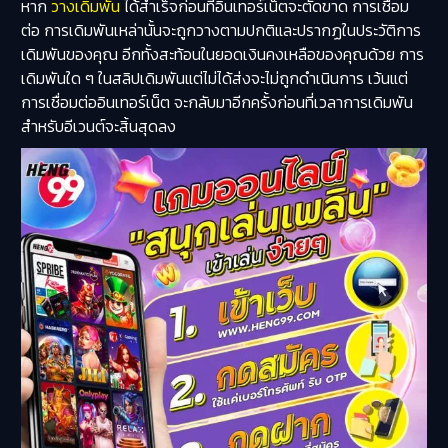
หาก
วางเดิมพัน
ได้สำเร็จก่อนที่อินเทอร์เน็ตจะตัดขาด การเชื่อม
ต่อ การเดิมพันเหล่านั้นจะถูกวางตามปกติและปรากฏในประวัติการ
เดิมพันของคุณ อีกทั้งสะท้อนในยอดเงินคงเหลือของคุณด้วย การ
เดิมพันใด ๆ ในสลิปเดิมพันแต่ไม่ได้ส่งจะไม่ถูกดำเนินการ เว้นแต่
การเชื่อมต่ออินเทอร์เน็ต จะกลับมาอีกครั้งก่อนที่เวลาการเดิมพัน
สำหรับอีเวนต์จะสิ้นสุดลง