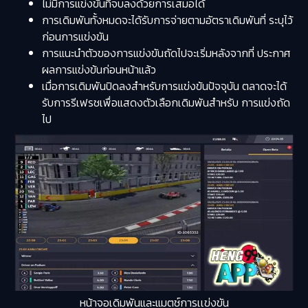
ไม่มีการแข่งขันที่จบลงด้วยการเสมอได้
การเดิมพันทั้งหมดจะได้รับการจ่ายตามอัตราเดิมพันที่ ระบุไว้
ก่อนการแข่งขัน
การแนะนำตัวของการแข่งขันถัดไปจะเริ่มหลังจากที่ ประกาศ
ผลการแข่งข้นก่อนหน้าแล้ว
เมื่อการเดิมพันปิดลงสำหรับการแข่งข้นปัจจุบัน ตลาดจะได้
รับการรีเฟรชเพื่อแสดงตัวเลือกเดิมพันสำหรับ การแข่งถัด
ไป
หน้าจอเดิมพันและแมตช์การเเข่งขัน