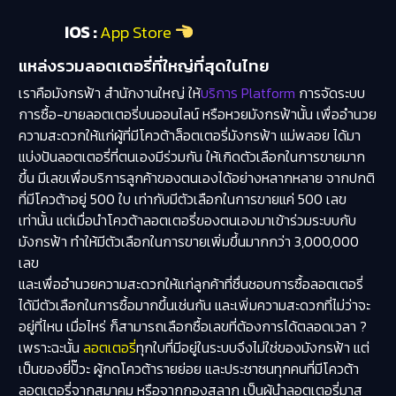
IOS :
App Store
แหล่งรวมลอตเตอรี่ที่ใหญ่ที่สุดในไทย
เราคือมังกรฟ้า สำนักงานใหญ่ ให้
บริการ Platform
การจัดระบบ
การซื้อ-ขายลอตเตอรี่บนออนไลน์ หรือหวยมังกรฟ้านั้น เพื่ออำนวย
ความสะดวกให้แก่ผู้ที่มีโควต้าล็อตเตอรี่มังกรฟ้า แม่พลอย ได้มา
แบ่งปันลอตเตอรี่ที่ตนเองมีร่วมกัน ให้เกิดตัวเลือกในการขายมาก
ขึ้น มีเลขเพื่อบริการลูกค้าของตนเองได้อย่างหลากหลาย จากปกติ
ที่มีโควต้าอยู่ 500 ใบ เท่ากับมีตัวเลือกในการขายแค่ 500 เลข
เท่านั้น แต่เมื่อนำโควต้าลอตเตอรี่ของตนเองมาเข้าร่วมระบบกับ
มังกรฟ้า ทำให้มีตัวเลือกในการขายเพิ่มขึ้นมากกว่า 3,000,000
เลข
และเพื่ออำนวยความสะดวกให้แก่ลูกค้าที่ชื่นชอบการซื้อลอตเตอรี่
ได้มีตัวเลือกในการซื้อมากขึ้นเช่นกัน และเพิ่มความสะดวกที่ไม่ว่าจะ
อยู่ที่ไหน เมื่อไหร่ ก็สามารถเลือกซื้อเลขที่ต้องการได้ตลอดเวลา ?
​เพราะฉะนั้น
ลอตเตอรี่
ทุกใบที่มีอยู่ในระบบจึงไม่ใช่ของมังกรฟ้า แต่
เป็นของยี่ปั๊วะ ผู้กดโควต้ารายย่อย และประชาชนทุกคนที่มีโควต้า
ลอตเตอรี่จากสมาคม หรือจากกองสลาก เป็นผู้นำลอตเตอรี่มาส