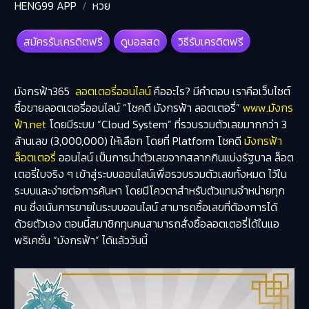
HENG99 APP
หวย
สมัครรับเครดิตฟรี
ดูบอลสด
วิธีรับเครดิตฟรี
มังกรฟ้า365
ลอตเตอรี่ออนไลน์
คืออะไร? มีคำตอบ เราคือเว็บไซต์
ซื้อขายลอตเตอรี่ออนไลน์ “โชคดี มังกรฟ้า ลอตเตอรี่”
www.มังกร
ฟ้า.net
โดยมีระบบ “Cloud System” ที่รวบรวมตัวเลขมากกว่า 3
ล้านเลข (3,000,000) ให้เลือก โดยที่ Platform โชคดี
มังกรฟ้า
ล็อตเตอรี่
ออนไลน์ เป็นการนำตัวเลขจากสลากกินแบ่งรัฐบาล ล็อต
เตอรี่ใบจริง ๆ เข้าสู่ระบบออนไลน์เพื่อรวบรวมตัวเลขทั้งหมด ไว้ใน
ระบบและง่ายต่อการค้นหา โดยมีโควตาสำหรับตัวแทนจำหน่ายทุก
คน ซึ่งเน้นการขายในระบบออนไลน์ สามารถซื้อเลขที่ต้องการได้
ด้วยตัวเอง ตอนนี้สมาชิกทุนคนสามารถสั่งซื้อลอตเตอรี่ได้ในแอ
พริเคชั่น “มังกรฟ้า” ได้แล้ววันนี้