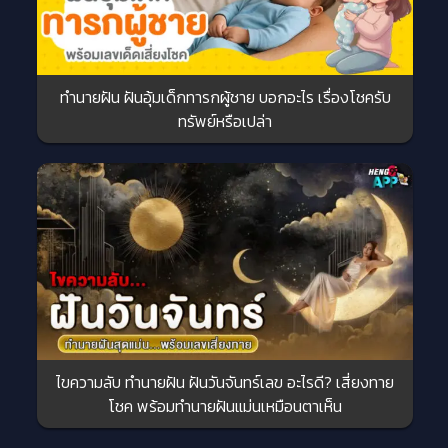
ทำนายฝัน ฝันอุ้มเด็กทารกผู้ชาย บอกอะไร เรื่องโชครับ
ทรัพย์หรือเปล่า
ไขความลับ ทำนายฝัน ฝันวันจันทร์เลข อะไรดี? เสี่ยงทาย
โชค พร้อมทำนายฝันแม่นเหมือนตาเห็น