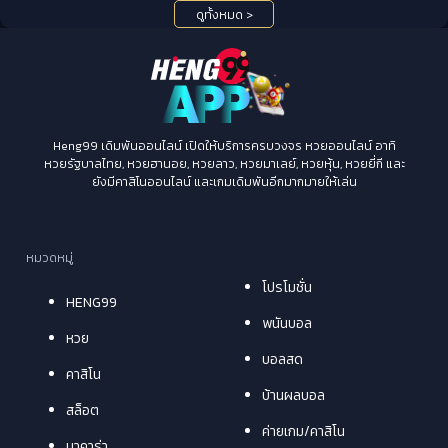
ดูทั้งหมด >
Heng99 เดิมพันออนไลน์ เปิดให้บริการครบวงจร หวยออนไลน์ อาทิ
หวยรัฐบาลไทย, หวยฮานอย, หวยลาว, หวยมาเลย์, หวยหุ้น, หวยยี่กี และ
ยังมีคาสิโนออนไลน์ และเกมเดิมพันอีกมากมายให้เล่น
หมวดหมู่
โปรโมชั่น
HENG99
พนันบอล
หวย
บอลสด
คาสิโน
บ้านผลบอล
สล็อต
ค่ายเกม/คาสิโน
บาคาร่า