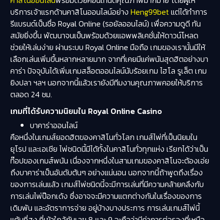
บริการเจ้าแรกด้านคาสิโนออนไลน์อย่าง
Heng99bet
แต่ได้ทำการ
รีแบรนด์เป็นชื่อ Royal Online (รอยัลออนไลน์) เพื่อความดูดี ทัน
สมัยยิ่งขึ้น พัฒนาจนเป็นพร้อมด้วยแอพพลิเคชั่นให้ดาวน์โหลด
ช่วยให้เล่นง่าย ผ่านระบบ Royal Online มือถือ เกมของเรานั้นมีให้
เลือกเล่นเพิ่มขึ้นหลากหลายมาก จากที่เคยมีแค่พนันสุดฮิตอย่างบา
คาร่า ปัจจุบันได้เพิ่มเกมสล็อตออนไลน์นับร้อยเกม ไฮโล รูเล็ต เกม
ยิงปลา ฯลฯ นอกจากนี้แล้วเรายังมีทีมงานคุณภาพคอยให้บริการ
ตลอด 24 ชม.
เกมที่ได้รับความนิยมใน Royal Online Casino
บาคาร่าออนไลน์
คือหนึ่งในเกมส์ยอดฮิตของคาสิโนทั่วโลก เกมส์ไพ่ที่เป็นนิยมใน
ยุโรป และเอเชีย ไพ่ชนิดนี้มีได้ทั้งในคาสิโนทั่วทุกแห่ง เรียกได้ว่าเป็น
ท๊อปของเกมส์พนัน เนื่องจากหนึ่งในสามเกมของคาสิโนจะต้องเอ่ย
ถึงบาคาร่าเป็นอันดับต้นๆ อย่างแน่นอน นอกจากนี้ถ้าพูดถึงเรื่อง
ของการเล่นแล้ว เกมส์ไพ่ชนิดนี้จะมีการเล่นที่มีความคล้ายคลึงกับ
การเล่นไพ่ป๊อกเด้ง ซึ่งอาจจะมีความแตกต่างกันในเรื่องของการ
เดิมพัน และอัตราการจ่าย อยู่บ้างบางประการ การเล่นเกมส์ไพ่นี้
แต้มที่สูง ที่เข้าใกล้กับเลข 8 และ 9 จะถือว่ามีค่าการต่อรองที่เหนือ