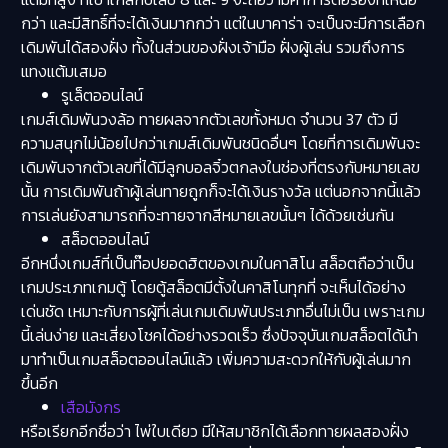
กว่า และมีสิทธิ์ที่จะได้เงินมากกว่า แต่ในบาคาร่า จะเป็นจะมีการเลือก
เดิมพันได้สองฝั่ง ทั้งในส่วนของฝั่งเจ้ามือ ฝั่งผู้เล่น รวมถึงการ
แทงแต้มเสมอ
รูเล็ตออนไลน์
เกมส์เดิมพันวงล้อ ทายผลจากตัวเลขทั้งหมด จำนวน 37 ตัว มี
ความสนุกไม่น้อยไปกว่าเกมส์เดิมพันชนิดอื่นๆ โดยที่การเดิมพันจะ
เดิมพันจากตัวเลขที่ได้มีลูกบอลจิ๋วตกลงในช่องที่ตรงกับหมายเลข
นั้น การเดิมพันถ้าผู้เล่นทายถูกก็จะได้เงินรางวัล แต่นอกจากนี้แล้ว
การเล่นยังสามารถที่จะทายจากสีหมายเลขนั้นๆ ได้ด้วยเช่นกัน
สล็อตออนไลน์
อีกหนึ่งเกมส์ที่เป็นท๊อปยอดฮิตของเกมในคาสิโน สล็อตถือว่าเป็น
เกมประเภทเกมตู้ โดยตู้สล็อตมีตั้งในคาสิโนทุกที่ จะเห็นได้อย่าง
เด่นชัด เหมาะกับการผู้ที่เล่นเกมเดิมพันประเภทอื่นไม่เป็น เพราะเกม
นี้เล่นง่าย และเสี่ยงโชคได้อย่างรวดเร็ว ซึ่งปัจจุบันเกมสล็อตได้นำ
มาทำเป็นเกมสล็อตออนไลน์แล้ว เพิ่มความสะดวกให้กับผู้เล่นมาก
ขึ้นอีก
เสือมังกร
หรือเรียกอีกชื่อว่า ไพ่ใบเดียว มีให้สมาชิกได้เลือกทายผลสองฝั่ง