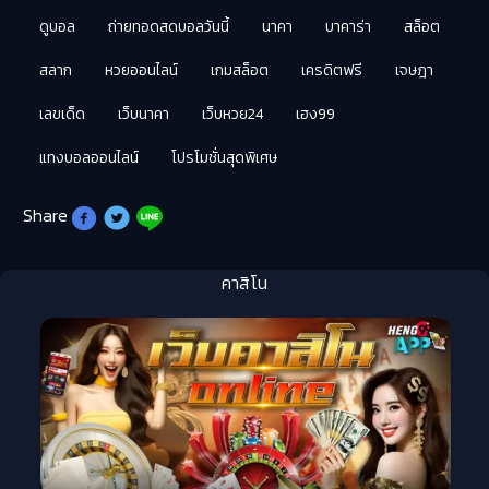
ดูบอล
ถ่ายทอดสดบอลวันนี้
นาคา
บาคาร่า
สล็อต
สลาก
หวยออนไลน์
เกมสล็อต
เครดิตฟรี
เจษฎา
เลขเด็ด
เว็บนาคา
เว็บหวย24
เฮง99
แทงบอลออนไลน์
โปรโมชั่นสุดพิเศษ
Share
คาสิโน