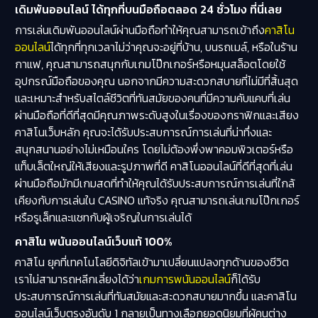
เดิมพันออนไลน์ ได้ทุกที่บนมือถือตลอด 24 ชั่วโมง ที่นี่เลย
การเล่นเดิมพันออนไลน์ผ่านมือถือทำให้คุณสามารถเข้าถึง
คาสิโน
ออนไลน์
ได้ทุกที่ทุกเวลาไม่ว่าคุณจะอยู่ที่บ้าน, บนรถเมล์, หรือในร้าน
กาแฟ, คุณสามารถสนุกกับเกมโป๊กเกอร์หรือหมุนสล็อตโดยใช้
อุปกรณ์มือถือของคุณ นอกจากมีความสะดวกสบายที่ไม่มีที่สิ้นสุด
และเหมาะสำหรับสไตล์ชีวิตที่ทันสมัยของคนที่มีความคับแคบที่เล่น
ผ่านมือถือที่ดีที่สุดมีคุณภาพระดับสูงในเรื่องของกราฟิกและเสียง
คาสิโนเว็บหลัก คุณจะได้รับประสบการณ์การเล่นที่น่าทึ่งและ
สนุกสนานอย่างไม่เหมือนใคร โดยไม่ต้องพึ่งพาคอมพิวเตอร์หรือ
แท็บเล็ตใหญ่ให้เสียงและรูปภาพที่ดี คาสิโนออนไลน์ที่ดีที่สุดที่เล่น
ผ่านมือถือมักมีเกมสดที่ทำให้คุณได้รับประสบการณ์การเล่นที่ใกล้
เคียงกับการเล่นใน CASINO แท้จริง คุณสามารถเล่นเกมโป๊กเกอร์
หรือรูเล็ทและแชทกับผู้เจริญในการเล่นได้
คาสิโน พนันออนไลน์เว็บแท้ 100%
คาสิโน ยุคที่เทคโนโลยีดิจิทัลเข้ามาเปลี่ยนแปลงทุกด้านของชีวิต
เราไม่สามารถหลีกเลี่ยงได้ว่า
เกมการพนันออนไลน์
ก็ได้รับ
ประสบการณ์การเล่นที่ทันสมัยและสะดวกสบายมากขึ้น และคาสิโน
ออนไลน์เว็บตรงอันดับ 1 กลายเป็นทางเลือกยอดนิยมที่ผู้คนต่าง