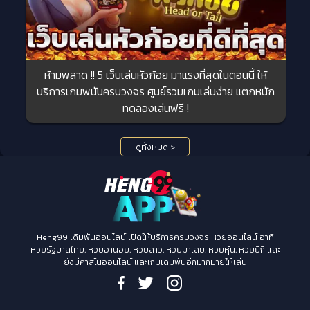
ห้ามพลาด !! 5 เว็บเล่นหัวก้อย มาแรงที่สุดในตอนนี้ ให้
บริการเกมพนันครบวงจร ศูนย์รวมเกมเล่นง่าย แตกหนัก
ทดลองเล่นฟรี !
ดูทั้งหมด >
Heng99 เดิมพันออนไลน์ เปิดให้บริการครบวงจร หวยออนไลน์ อาทิ
หวยรัฐบาลไทย, หวยฮานอย, หวยลาว, หวยมาเลย์, หวยหุ้น, หวยยี่กี และ
ยังมีคาสิโนออนไลน์ และเกมเดิมพันอีกมากมายให้เล่น