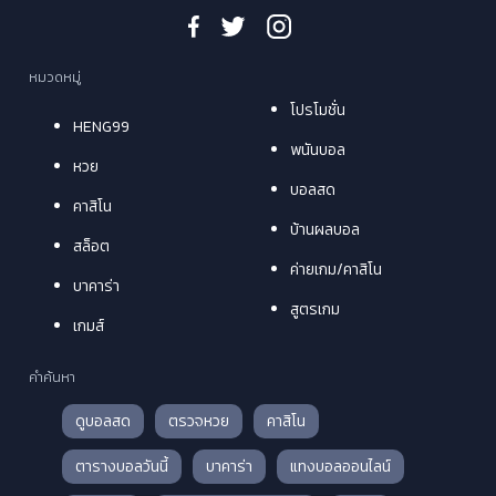
หมวดหมู่
โปรโมชั่น
HENG99
พนันบอล
หวย
บอลสด
คาสิโน
บ้านผลบอล
สล็อต
ค่ายเกม/คาสิโน
บาคาร่า
สูตรเกม
เกมส์
คำค้นหา
ดูบอลสด
ตรวจหวย
คาสิโน
ตารางบอลวันนี้
บาคาร่า
แทงบอลออนไลน์