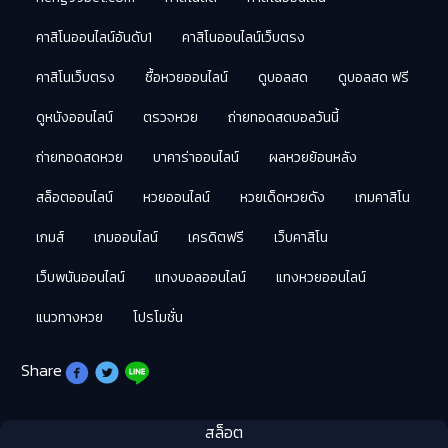
คาสิโนออนไลน์อันดับ1
คาสิโนออนไลน์เว็บตรง
คาสิโนเว็บตรง
ซื้อหวยออนไลน์
ดูบอลสด
ดูบอลสด ฟรี
ดูหนังออนไลน์
ตรวจหวย
ถ่ายทอดสดบอลวันนี้
ถ่ายทอดสดหวย
บาคาร่าออนไลน์
ผลหวยย้อนหลัง
สล็อตออนไลน์
หวยออนไลน์
หวยเด็ดหวยดัง
เกมคาสิโน
เกมส์
เกมออนไลน์
เครดิตฟรี
เว็บคาสิโน
เว็บพนันออนไลน์
แทงบอลออนไลน์
แทงหวยออนไลน์
แนวทางหวย
โปรโมชั่น
Share
สล็อต