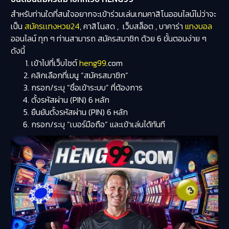
สำหรับท่านใดที่สนใจอยากจะเข้าร่วมเล่นเกมคาสิโนออนไลน์ไม่ว่าจะ
เป็น
สมัครเเทงหวย24
, คาสิโนสด , เว็บสล็อต , บาคาร่า
แทงบอล
ออนไลน์ ทุก ๆ ท่านสามารถ สมัครสมาชิก ด้วย 6 ขั้นตอนง่าย ๆ
ดังนี้
เข้าไปที่เว็บไซต์
heng99
.com
คลิกเลือกที่เมนู “สมัครสมาชิก”
กรอก/ระบุ “ชื่อเข้าระบบ” ที่ต้องการ
ตั้งรหัสผ่าน (PIN) 6 หลัก
ยืนยันตั้งรหัสผ่าน (PIN) 6 หลัก
กรอก/ระบุ “เบอร์มือถือ” และเข้าเล่นได้ทันที