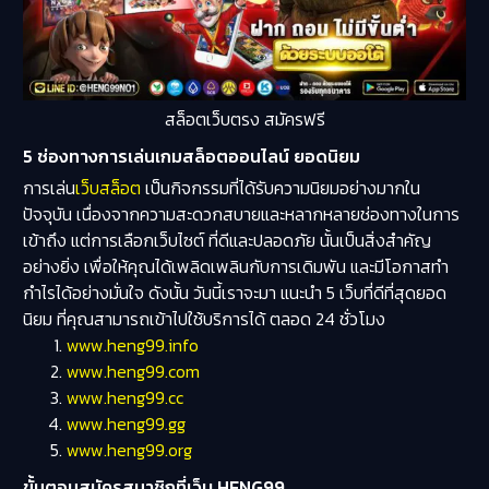
สล็อตเว็บตรง สมัครฟรี
5 ช่องทางการเล่นเกมสล็อตออนไลน์ ยอดนิยม
การเล่น
เว็บสล็อต
เป็นกิจกรรมที่ได้รับความนิยมอย่างมากใน
ปัจจุบัน เนื่องจากความสะดวกสบายและหลากหลายช่องทางในการ
เข้าถึง แต่การเลือกเว็บไซต์ ที่ดีและปลอดภัย นั้นเป็นสิ่งสำคัญ
อย่างยิ่ง เพื่อให้คุณได้เพลิดเพลินกับการเดิมพัน และมีโอกาสทำ
กำไรได้อย่างมั่นใจ ดังนั้น วันนี้เราจะมา แนะนำ 5 เว็บที่ดีที่สุดยอด
นิยม ที่คุณสามารถเข้าไปใช้บริการได้ ตลอด 24 ชั่วโมง
www.heng99.info
www.heng99.com
www.heng99.cc
www.heng99.gg
www.heng99.org
ขั้นตอนสมัครสมาชิกที่เว็บ HENG99