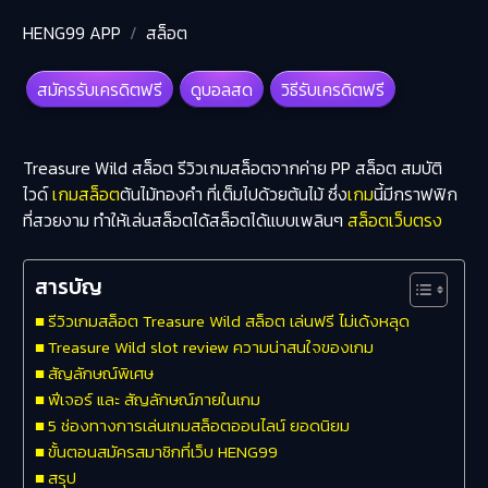
HENG99 APP
สล็อต
สมัครรับเครดิตฟรี
ดูบอลสด
วิธีรับเครดิตฟรี
Treasure Wild สล็อต รีวิวเกมสล็อตจากค่าย PP สล็อต สมบัติ
ไวด์
เกมสล็อต
ต้นไม้ทองคำ ที่เต็มไปด้วยต้นไม้ ซึ่ง
เกม
นี้มีกราฟฟิก
ที่สวยงาม ทำให้เล่นสล็อตได้สล็อตได้แบบเพลินๆ
สล็อตเว็บตรง
สารบัญ
รีวิวเกมสล็อต Treasure Wild สล็อต เล่นฟรี ไม่เด้งหลุด
Treasure Wild slot review ความน่าสนใจของเกม
สัญลักษณ์พิเศษ
ฟีเจอร์ และ สัญลักษณ์ภายในเกม
5 ช่องทางการเล่นเกมสล็อตออนไลน์ ยอดนิยม
ขั้นตอนสมัครสมาชิกที่เว็บ HENG99
สรุป