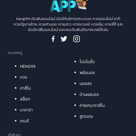
Heng99 เดิมพันออนไลน์ เปิดให้บริการครบวงจร หวยออนไลน์ อาทิ
หวยรัฐบาลไทย, หวยฮานอย, หวยลาว, หวยมาเลย์, หวยหุ้น, หวยยี่กี และ
ยังมีคาสิโนออนไลน์ และเกมเดิมพันอีกมากมายให้เล่น
หมวดหมู่
โปรโมชั่น
HENG99
พนันบอล
หวย
บอลสด
คาสิโน
บ้านผลบอล
สล็อต
ค่ายเกม/คาสิโน
บาคาร่า
สูตรเกม
เกมส์
คำค้นหา