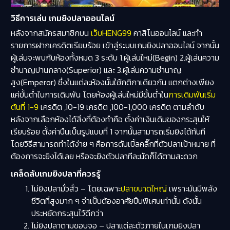
วิธีการเล่น เกมยิงปลาออนไลน์
หลังจากสมัครสมาชิกบน
เว็บHENG99
คาสิโนออนไลน์ และทำ
รายการฝากเครดิตเรียบร้อย เข้าสู่ระบบเกมยิงปลาออนไลน์ จากนั้น
ผู้เล่นจะพบกับห้องทั้งหมด 3 ระดับ 1.ผู้เล่นใหม่(Begin) 2.ผู้เล่นความ
ชำนาญปานกลาง(Superior) และ 3.ผู้เล่นความชำนาญ
สูง(Emperor) ซึ่งในแต่ละห้องนั้นใช้กติกาเดียวกัน แตกต่างเพียง
แค่ขั้นต่ำในการเดิมพัน โดยห้องผู้เล่นใหม่มีขั้นต่ำใน
การเดิมพันเริ่ม
ต้นที่ 1-9
เครดิต ,10-19 เครดิต ,100-1,000 เครดิต ตามลำดับ
หลังจากเลือกห้องได้สิ่งที่ต้องทำคือ ตั้งค่าเงินเดิมของกระสุนให้
เรียบร้อย ตั้งค่าปืนเป็นรูปแบบที่ 1 จากนั้นสามารถเริ่มยิงได้ทันที
โดยวิธีสามารถทำได้ง่าย ๆ คือการดับเบิ้ลคลิ๊กที่ตัวปลาเป้าหมาย ที่
ต้องการจะยิงได้เลย หรือจะยิงตัวปลาทีละนัดก็ได้ตามสะดวก
เคล็ดลับเกมยิงปลาที่ควรรู้
ไม่ยิงปลามั่วสั่ว – โดยเฉพาะ
ปลาขนาดใหญ่
เพราะมันมีพลัง
ชีวิตที่สูงมาก ๆ จำเป็นต้องอาศัยปืนพิเศษเท่านั้น ดังนั้น
ประหยัดกระสุนไว้ดีกว่า
ไม่ยิงปลาตามขอบจอ – ปลาแต่ละตัวภายในเกมยิงปลา