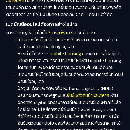
อย่างมหาศาล
ซึ่งทาง เว็บHENG99 เราก็จัดมาให้เพื่อนๆได้เลือก
เล่นกันอีกแล้ว สมัครง่ายๆ ไม่กี่ขั้นตอน สะดวก มีทีมงานซัพพอร์ต
ตลอดเวลา 24 ชั่วโมง มั่นคง ปลอดภัย ฝาก – ถอน ไม่จำกัด
เปิดบัญชีออนไลน์ต้องทำอย่างไรบ้าง
การเปิดบัญชีออนไลน์มี
3 กรณีหลัก ๆ
ด้วยกัน ดังนี้
เปิดบัญชีใหม่โดยที่เคยมีบัญชีเงินฝาก ของธนาคารนั้น ๆ
และใช้ mobile banking อยู่แล้ว
หากท่านใช้บริการ
mobile banking
ของธนาคารนั้นอยู่แล้ว
บางธนาคารจะสามารถเปิดบัญชีใหม่ผ่าน mobile banking
ได้เลยทันที เพียงแค่กรอกรายละเอียดเพิ่มเติมเล็กน้อย
เปิดบัญชีใหม่โดยใช้ข้อมูลยืนยันตัวตนจากธนาคารอื่นที่เคยมี
บัญชีไว้อยู่แล้ว
ปัจจุบัน ด้วยแพลตฟอร์ม National Digital ID (NDID)
ประชาชนสามารถพิสูจน์และ
ยืนยันตัวตนข้ามธนาคาร
ผ่าน
ช่องทาง digital ของธนาคารที่เคยเปิดบัญชีเงินฝากไว้แล้ว
โดยใช้เทคโนโลยีการจดจำใบหน้า (facial recognition)
ทำให้การเปิดบัญชีใหม่ไม่จำเป็นต้องไปที่สาขาธนาคาร เพื่อ
ยืนยันตัวตนอีกต่อไป ขอเพียงแค่เคยมีบัญชีกับธนาคารที่เข้า
ร่วมแพลตฟอร์ม NDID และเคยถ่ายรูปเก็บข้อมูลไว้ก็พอ