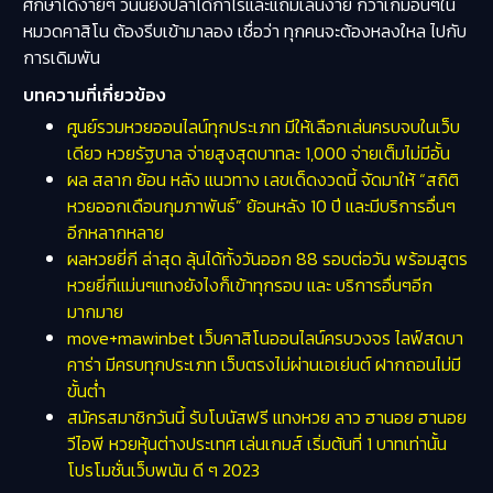
ศึกษาได้ง่ายๆ วันนี้ยิงปลาได้กำไรและแถมเล่นง่าย กว่าเกมอื่นๆใน
หมวดคาสิโน ต้องรีบเข้ามาลอง เชื่อว่า ทุกคนจะต้องหลงใหล ไปกับ
การเดิมพัน
บทความที่เกี่ยวข้อง
ศูนย์รวมหวยออนไลน์ทุกประเภท มีให้เลือกเล่นครบจบในเว็บ
เดียว หวยรัฐบาล จ่ายสูงสุดบาทละ 1,000 จ่ายเต็มไม่มีอั้น
ผล สลาก ย้อน หลัง แนวทาง เลขเด็ดงวดนี้ จัดมาให้ “สถิติ
หวยออกเดือนกุมภาพันธ์” ย้อนหลัง 10 ปี และมีบริการอื่นๆ
อีกหลากหลาย
ผลหวยยี่กี ล่าสุด ลุ้นได้ทั้งวันออก 88 รอบต่อวัน พร้อมสูตร
หวยยี่กีแม่นๆแทงยังไงก็เข้าทุกรอบ และ บริการอื่นๆอีก
มากมาย
move+mawinbet เว็บคาสิโนออนไลน์ครบวงจร ไลฟ์สดบา
คาร่า มีครบทุกประเภท เว็บตรงไม่ผ่านเอเย่นต์ ฝากถอนไม่มี
ขั้นต่ำ
สมัครสมาชิกวันนี้ รับโบนัสฟรี แทงหวย ลาว ฮานอย ฮานอย
วีไอพี หวยหุ้นต่างประเทศ เล่นเกมส์ เริ่มต้นที่ 1 บาทเท่านั้น
โปรโมชั่นเว็บพนัน ดี ๆ 2023