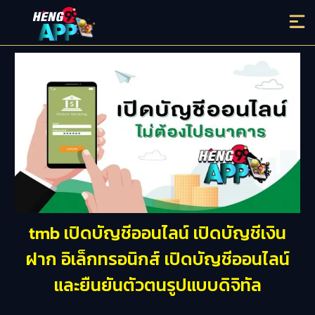
tmb เปิดบัญชีออนไลน์ เปิดบัญชีเงิน
ฝาก อิเล็กทรอนิกส์ เปิดบัญชีออนไลน์
และยืนยันตัวตนรูปแบบดิจิทัล