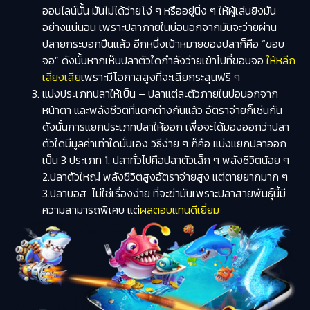
ออนไลน์นั้น มันไม่ได้ว่ายโง่ ๆ หรืออยู่นิ่ง ๆ ให้ผู้เล่นยิงมัน
อย่างแน่นอน เพราะปลาภายในบ่อนอกจากมันจะว่ายผ่าน
ปลายกระบอกปืนแล้ว อีกหนึ่งเป้าหมายของปลาก็คือ “ขอบ
จอ” ดังนั้นหากเห็นปลาตัวใดกำลังว่ายเข้าไปที่ขอบจอ
ให้หลีก
เลี่ยงเสีย
เพราะมีโอกาสสูงที่จะเสียกระสุนฟรี ๆ
แบ่งประเภทปลาให้เป็น – ปลาแต่ละตัวภายในบ่อนอกจาก
หน้าตา และพลังชีวิตที่แตกต่างกันแล้ว อัตราจ่ายก็เช่นกัน
ดังนั้นการแยกประเภทปลาให้ออก เพื่อจะได้มองออกว่าปลา
ตัวใดมีมูลค่าเท่าใดนั่นเอง วิธีง่าย ๆ ก็คือ แบ่งแยกปลาออก
เป็น 3 ประเภท 1. ปลาทั่วไปคือปลาตัวเล็ก ๆ พลังชีวิตน้อย ๆ
2.ปลาตัวใหญ่ พลังชีวิตสูงอัตราจ่ายสูง แต่ตายยากมาก ๆ
3.ปลาบอส ไม่ใช่เรื่องง่าย ที่จะฆ่ามันเพราะปลาสายพันธุ์นี้มี
ความสามารถพิเศษ แต่
ผลตอบแทนดีเยี่ยม