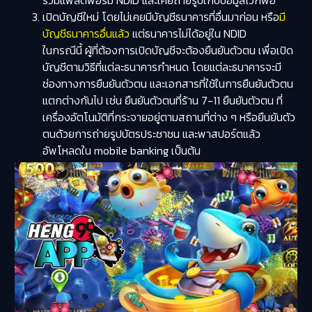
เปิดบัญชีใหม่ โดยไม่เคยมีบัญชีธนาคารที่อื่นมาก่อน หรือ
มี
บัญชีธนาคารอื่นแล้ว
แต่ธนาคารไม่ได้อยู่ใน NDID
ในกรณีนี้ ผู้ที่ต้องการเปิดบัญชีจะต้องยืนยันตัวตน เพื่อเปิด
บัญชีตามวิธีที่แต่ละธนาคารกำหนด โดยแต่ละธนาคารจะมี
ช่องทางการยืนยันตัวตน และเอกสารที่ใช้ในการยืนยันตัวตน
แตกต่างกันไป เช่น ยืนยันตัวตนที่ร้าน 7-11 ยืนยันตัวตน ที่
เครื่องอัตโนมัติที่กระจายอยู่ตามสถานที่ต่าง ๆ หรือยืนยันตัว
ตนด้วยการถ่ายรูปบัตรประชาชน และพาสปอร์ตแล้ว
อัพโหลดใน mobile banking เป็นต้น