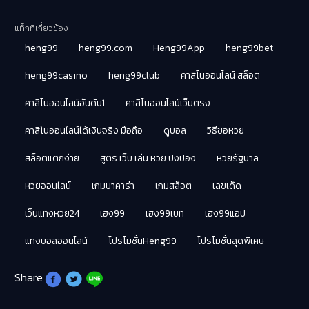
แท็กที่เกี่ยวข้อง
heng99
heng99.com
Heng99App
heng99bet
heng99casino
heng99club
คาสิโนออนไลน์ สล็อต
คาสิโนออนไลน์อันดับ1
คาสิโนออนไลน์เว็บตรง
คาสิโนออนไลน์ได้เงินจริง มือถือ
ดูบอล
วิธีขอหวย
สล็อตแตกง่าย
สูตร เว็บ เล่น หวย ปิงปอง
หวยรัฐบาล
หวยออนไลน์
เกมบาคาร่า
เกมสล็อต
เลขเด็ด
เว็บแทงหวย24
เฮง99
เฮง99เบท
เฮง99แอป
แทงบอลออนไลน์
โปรโมชั่นHeng99
โปรโมชั่นสุดพิเศษ
Share