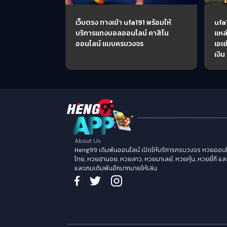
เว็บตรง ทางเข้า ufa191 พร้อมให้
ufa
บริการแทงบอลออนไลน์ คาสิโน
แหล่
ออนไลน์ แบบครบวงจร
เอเย
เงิน
About Us
Heng99 เดิมพันออนไลน์ เปิดให้บริการครบวงจร หวยออนไ
ไทย, หวยฮานอย, หวยลาว, หวยมาเลย์, หวยหุ้น, หวยยี่กี แล
และเกมเดิมพันอีกมากมายให้เล่น