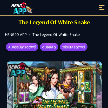
The Legend Of White Snake
HENG99 APP
The Legend Of White Snake
สมัครรับเครดิตฟรี
ดูบอลสด
วิธีรับเครดิตฟรี