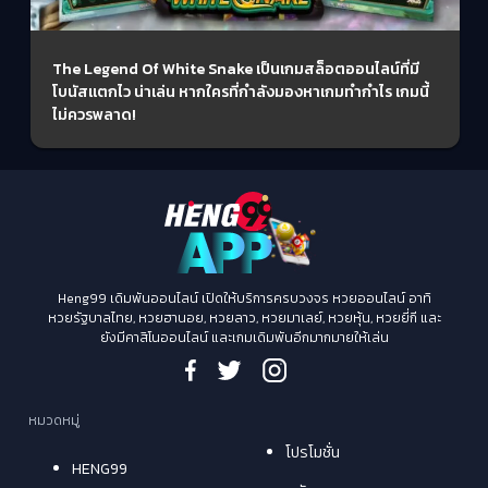
The Legend Of White Snake เป็นเกมสล็อตออนไลน์ที่มี
โบนัสแตกไว น่าเล่น หากใครที่กำลังมองหาเกมทำกำไร เกมนี้
ไม่ควรพลาด!
Heng99 เดิมพันออนไลน์ เปิดให้บริการครบวงจร หวยออนไลน์ อาทิ
หวยรัฐบาลไทย, หวยฮานอย, หวยลาว, หวยมาเลย์, หวยหุ้น, หวยยี่กี และ
ยังมีคาสิโนออนไลน์ และเกมเดิมพันอีกมากมายให้เล่น
หมวดหมู่
โปรโมชั่น
HENG99