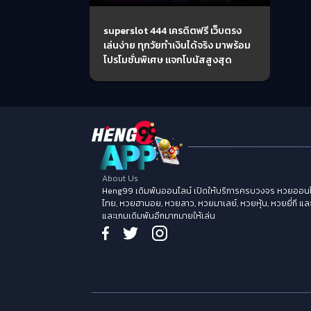
superslot 444 เครดิตฟรี เว็บตรง
เล่นง่าย ทุกวัยทำเงินได้จริง มาพร้อม
โปรโมชั่นพิเศษ แจกโบนัสสูงสุด
About Us
Heng99 เดิมพันออนไลน์ เปิดให้บริการครบวงจร หวยออนไ
ไทย, หวยฮานอย, หวยลาว, หวยมาเลย์, หวยหุ้น, หวยยี่กี แล
และเกมเดิมพันอีกมากมายให้เล่น