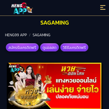
SAGAMING
HENG99 APP
SAGAMING
สมัครรับเครดิตฟรี
ดูบอลสด
วิธีรับเครดิตฟรี