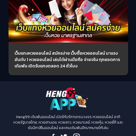
เว็บแทงหวยออนไลน์ สมัครง่าย เว็บซื้อหวยออนไลน์ มาแรง
อันดับ 1 หวยออนไลน์ เล่นได้ผ่านมือถือ จ่ายจริง ทุกยอดการ
เดิมพัน เปิดรับแทงตลอด 24 ชั่วโมง
Heng99 เดิมพันออนไลน์ เปิดให้บริการครบวงจร หวยออนไลน์ อาทิ
หวยรัฐบาลไทย, หวยฮานอย, หวยลาว, หวยมาเลย์, หวยหุ้น, หวยยี่กี และ
ยังมีคาสิโนออนไลน์ และเกมเดิมพันอีกมากมายให้เล่น