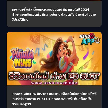
ลอตเตอรี่พลัส เว็บแทงหวยออนไลน์ ที่มาแรงในปี 2024
ฝาก-ถอนเงินรวดเร็ว มีความมั่นคง ปลอดภัย จ่ายจริง ไม่เคย
มีประวัติโกง
Pinata wins PG ปิญาตา ชนะ เกมสล็อตใหม่แตกโคตรดี ฟรี
เกมรัวรัว จากค่าย PG SLOT ทดลองเล่นฟรี ! กับสล็อตเว็บ
ตรง Heng99