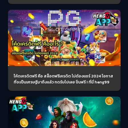
โค้ดเครดิตฟรี คือ สล็อตฟรีเครดิต ไม่ต้องแชร์ 2024 โอกาส
ที่จะเป็นเศรษฐีมาถึงแล้ว กดรับไปเลย ปั่นฟรี ! ที่นี่ heng99