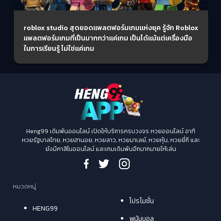
roblox studio สุดยอดแพลตฟอร์มเกมแห่งยุค รู้จัก Roblox
แพลตฟอร์มเกมที่เป็นมากกว่าแค่เกม เป็นได้แม้แต่เครื่องมือ
ในการเรียนรู้ ไม่ใช่แค่เกม
Heng99 เดิมพันออนไลน์ เปิดให้บริการครบวงจร หวยออนไลน์ อาทิ
หวยรัฐบาลไทย, หวยฮานอย, หวยลาว, หวยมาเลย์, หวยหุ้น, หวยยี่กี และ
ยังมีคาสิโนออนไลน์ และเกมเดิมพันอีกมากมายให้เล่น
หมวดหมู่
โปรโมชั่น
HENG99
พนันบอล