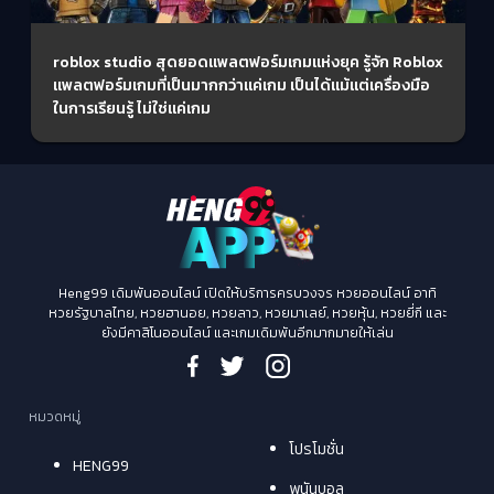
roblox studio สุดยอดแพลตฟอร์มเกมแห่งยุค รู้จัก Roblox
แพลตฟอร์มเกมที่เป็นมากกว่าแค่เกม เป็นได้แม้แต่เครื่องมือ
ในการเรียนรู้ ไม่ใช่แค่เกม
Heng99 เดิมพันออนไลน์ เปิดให้บริการครบวงจร หวยออนไลน์ อาทิ
หวยรัฐบาลไทย, หวยฮานอย, หวยลาว, หวยมาเลย์, หวยหุ้น, หวยยี่กี และ
ยังมีคาสิโนออนไลน์ และเกมเดิมพันอีกมากมายให้เล่น
หมวดหมู่
โปรโมชั่น
HENG99
พนันบอล