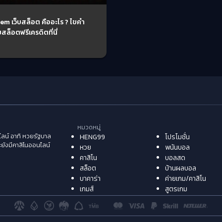
em เว็บสล็อต คืออะไร ? ไขคำ
ล็อตฟรีเครดิตที่นี่
หมวดหมู่
ลน์ อาทิ หวยรัฐบาล
HENG99
โปรโมชั่น
ะยังมีคาสิโนออนไลน์
หวย
พนันบอล
คาสิโน
บอลสด
สล็อต
บ้านผลบอล
บาคาร่า
ค่ายเกม/คาสิโน
เกมส์
สูตรเกม