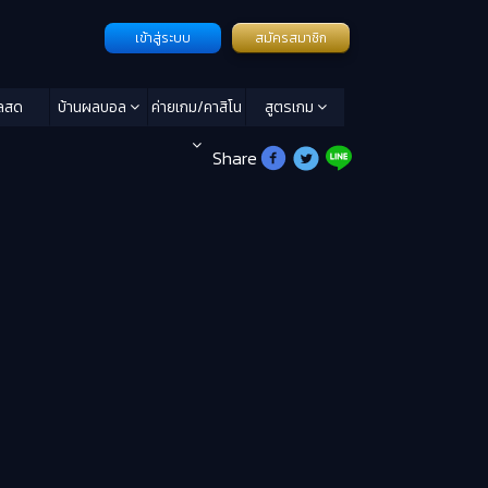
เข้าสู่ระบบ
สมัครสมาชิก
ลสด
บ้านผลบอล
ค่ายเกม/คาสิโน
สูตรเกม
Share