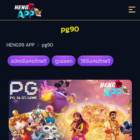
pg90
HENG99 APP
pg90
สมัครรับเครดิตฟรี
ดูบอลสด
วิธีรับเครดิตฟรี