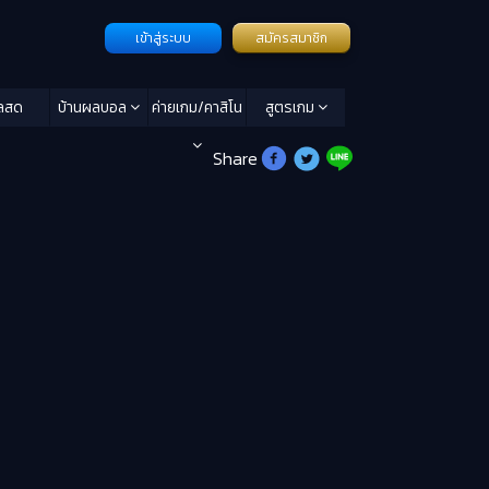
เข้าสู่ระบบ
สมัครสมาชิก
ลสด
บ้านผลบอล
ค่ายเกม/คาสิโน
สูตรเกม
Share