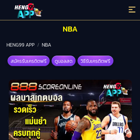
NBA
HENG99 APP
NBA
สมัครรับเครดิตฟรี
ดูบอลสด
วิธีรับเครดิตฟรี