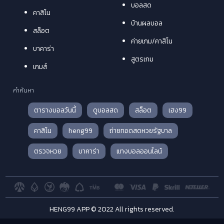
บอลสด
คาสิโน
บ้านผลบอล
สล็อต
ค่ายเกม/คาสิโน
บาคาร่า
สูตรเกม
เกมส์
คำค้นหา
ตารางบอลวันนี้
ดูบอลสด
สล็อต
เฮง99
คาสิโน
heng99
ถ่ายทอดสดหวยรัฐบาล
ตรวจหวย
บาคาร่า
แทงบอลออนไลน์
HENG99 APP © 2022 All rights reserved.