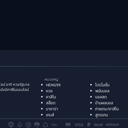
หมวดหมู่
ลน์ อาทิ หวยรัฐบาล
HENG99
โปรโมชั่น
ะยังมีคาสิโนออนไลน์
หวย
พนันบอล
คาสิโน
บอลสด
สล็อต
บ้านผลบอล
บาคาร่า
ค่ายเกม/คาสิโน
เกมส์
สูตรเกม