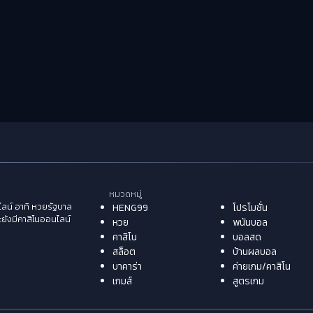
หมวดหมู่
ลน์ อาทิ หวยรัฐบาล
HENG99
โปรโมชั่น
ะยังมีคาสิโนออนไลน์
หวย
พนันบอล
คาสิโน
บอลสด
สล็อต
บ้านผลบอล
บาคาร่า
ค่ายเกม/คาสิโน
เกมส์
สูตรเกม