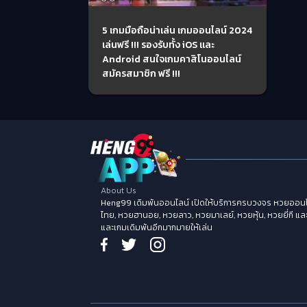
5 เกมมือถือน่าเล่น เกมออนไลน์ 2024
เล่นฟรี !!! รองรับทั้ง iOS และ
Android สนใจเกมคาสิโนออนไลน์
สมัครสมาชิก ฟรี !!!
About Us
Heng99 เดิมพันออนไลน์ เปิดให้บริการครบวงจร หวยออนไ
ไทย, หวยฮานอย, หวยลาว, หวยมาเลย์, หวยหุ้น, หวยยี่กี แล
และเกมเดิมพันอีกมากมายให้เล่น