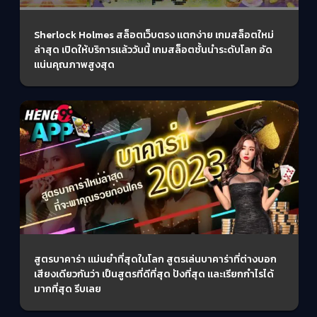
Sherlock Holmes สล็อตเว็บตรง แตกง่าย เกมสล็อตใหม่
ล่าสุด เปิดให้บริการแล้ววันนี้ เกมสล็อตชั้นนำระดับโลก อัด
แน่นคุณภาพสูงสุด
สูตรบาคาร่า แม่นยําที่สุดในโลก สูตรเล่นบาคาร่าที่ต่างบอก
เสียงเดียวกันว่า เป็นสูตรที่ดีที่สุด ปังที่สุด และเรียกกำไรได้
มากที่สุด รีบเลย