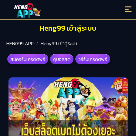
Heng99 เข้าสู่ระบบ
HENG99 APP
Heng99 เข้าสู่ระบบ
สมัครรับเครดิตฟรี
ดูบอลสด
วิธีรับเครดิตฟรี