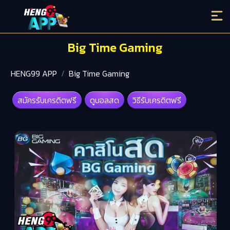
Big Time Gaming
HENG99 APP
Big Time Gaming
สมัครรับเครดิตฟรี
ดูบอลสด
วิธีรับเครดิตฟรี