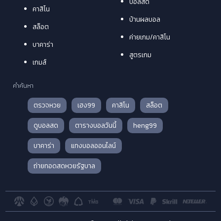
บอลสด
คาสิโน
บ้านผลบอล
สล็อต
ค่ายเกม/คาสิโน
บาคาร่า
สูตรเกม
เกมส์
คำค้นหา
ตรวจหวย
เฮง99
คาสิโน
สล็อต
ดูบอลสด
ตารางบอลวันนี้
heng99
บาคาร่า
แทงบอลออนไลน์
ถ่ายทอดสดหวยรัฐบาล