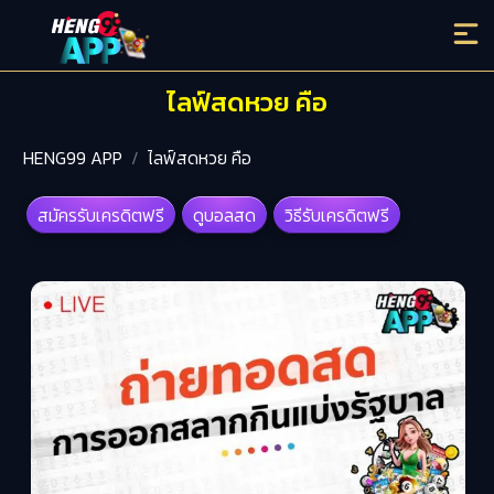
ไลฟ์สดหวย คือ
HENG99 APP
ไลฟ์สดหวย คือ
สมัครรับเครดิตฟรี
ดูบอลสด
วิธีรับเครดิตฟรี