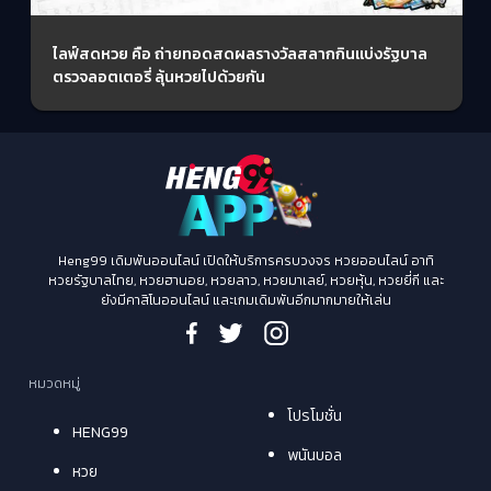
ไลฟ์สดหวย คือ ถ่ายทอดสดผลรางวัลสลากกินแบ่งรัฐบาล
ตรวจลอตเตอรี่ ลุ้นหวยไปด้วยกัน
Heng99 เดิมพันออนไลน์ เปิดให้บริการครบวงจร หวยออนไลน์ อาทิ
หวยรัฐบาลไทย, หวยฮานอย, หวยลาว, หวยมาเลย์, หวยหุ้น, หวยยี่กี และ
ยังมีคาสิโนออนไลน์ และเกมเดิมพันอีกมากมายให้เล่น
หมวดหมู่
โปรโมชั่น
HENG99
พนันบอล
หวย