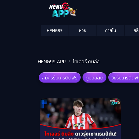
HENG99
หวย
คาสิโน
สล
HENG99 APP
ไทเลอร์ ดิบลิ่ง
สมัครรับเครดิตฟรี
ดูบอลสด
วิธีรับเครดิตฟ