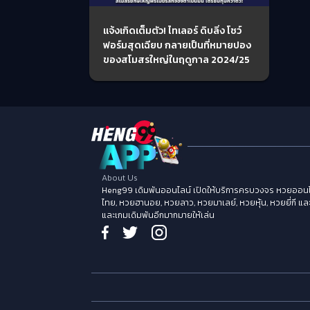
แจ้งเกิดเต็มตัว! ไทเลอร์ ดิบลิ่ง โชว์
ฟอร์มสุดเฉียบ กลายเป็นที่หมายปอง
ของสโมสรใหญ่ในฤดูกาล 2024/25
About Us
Heng99 เดิมพันออนไลน์ เปิดให้บริการครบวงจร หวยออนไ
ไทย, หวยฮานอย, หวยลาว, หวยมาเลย์, หวยหุ้น, หวยยี่กี แล
และเกมเดิมพันอีกมากมายให้เล่น