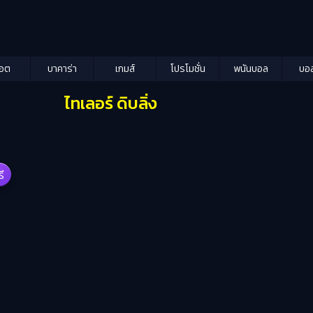
็อต
บาคาร่า
เกมส์
โปรโมชั่น
พนันบอล
บอ
ไทเลอร์ ดิบลิ่ง
รี