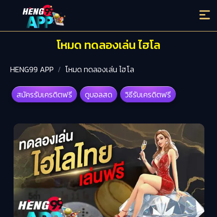
โหมด ทดลองเล่น ไฮโล
HENG99 APP
โหมด ทดลองเล่น ไฮโล
สมัครรับเครดิตฟรี
ดูบอลสด
วิธีรับเครดิตฟรี