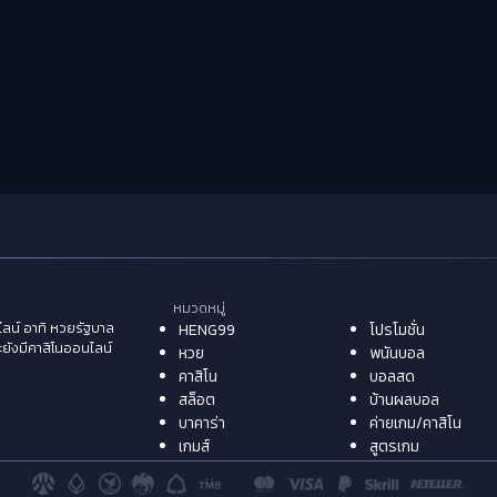
หมวดหมู่
ลน์ อาทิ หวยรัฐบาล
HENG99
โปรโมชั่น
ะยังมีคาสิโนออนไลน์
หวย
พนันบอล
คาสิโน
บอลสด
สล็อต
บ้านผลบอล
บาคาร่า
ค่ายเกม/คาสิโน
เกมส์
สูตรเกม