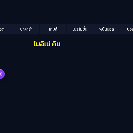
็อต
บาคาร่า
เกมส์
โปรโมชั่น
พนันบอล
บอ
โมอิเซ่ คีน
รี