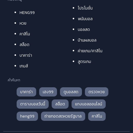
โปรโมชั่น
HENG99
พนันบอล
หวย
บอลสด
คาสิโน
บ้านผลบอล
สล็อต
ค่ายเกม/คาสิโน
บาคาร่า
สูตรเกม
เกมส์
คำค้นหา
บาคาร่า
เฮง99
ดูบอลสด
ตรวจหวย
ตารางบอลวันนี้
สล็อต
แทงบอลออนไลน์
heng99
ถ่ายทอดสดหวยรัฐบาล
คาสิโน