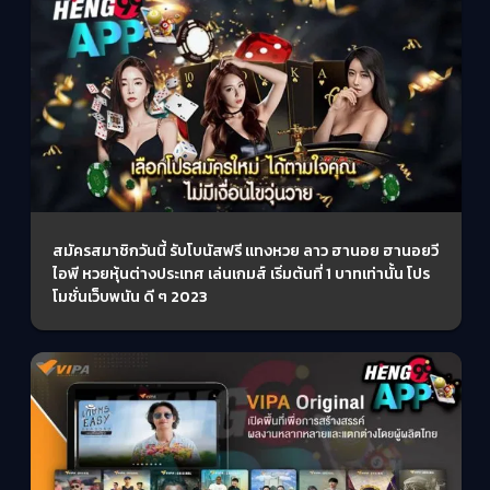
สมัครสมาชิกวันนี้ รับโบนัสฟรี แทงหวย ลาว ฮานอย ฮานอยวี
ไอพี หวยหุ้นต่างประเทศ เล่นเกมส์ เริ่มต้นที่ 1 บาทเท่านั้น โปร
โมชั่นเว็บพนัน ดี ๆ 2023