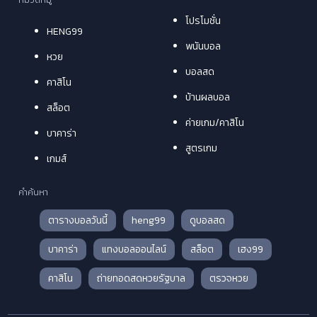
หมวดหมู่
โปรโมชั่น
HENG99
พนันบอล
หวย
บอลสด
คาสิโน
บ้านผลบอล
สล็อต
ค่ายเกม/คาสิโน
บาคาร่า
สูตรเกม
เกมส์
คำค้นหา
ตารางบอลวันนี้
heng99
ดูบอลสด
บาคาร่า
แทงบอลออนไลน์
สล็อต
เฮง99
คาสิโน
ถ่ายทอดสดหวยรัฐบาล
ตรวจหวย