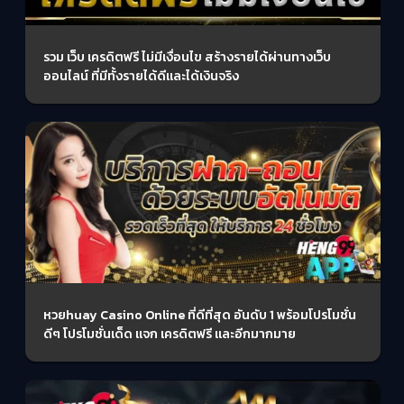
รวม เว็บ เครดิตฟรี ไม่มีเงื่อนไข สร้างรายได้ผ่านทางเว็บ
ออนไลน์ ที่มีทั้งรายได้ดีและได้เงินจริง
หวยhuay Casino Online ที่ดีที่สุด อันดับ 1 พร้อมโปรโมชั่น
ดีๆ โปรโมชั่นเด็ด แจก เครดิตฟรี และอีกมากมาย