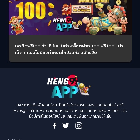
เครดิตฟรี100 ทํา เทิ ร์ น. 1 เท่า สล็อตฝาก 300 ฟรี 100 โปร
เด็ดๆ แบบไม่มีข้อกำหนดให้ปวดหัว สมัครปั๊บ
Heng99 เดิมพันออนไลน์ เปิดให้บริการครบวงจร หวยออนไลน์ อาทิ
หวยรัฐบาลไทย, หวยฮานอย, หวยลาว, หวยมาเลย์, หวยหุ้น, หวยยี่กี และ
ยังมีคาสิโนออนไลน์ และเกมเดิมพันอีกมากมายให้เล่น