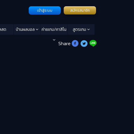
เข้าสู่ระบบ
สมัครสมาชิก
ลสด
บ้านผลบอล
ค่ายเกม/คาสิโน
สูตรเกม
Share