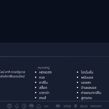
หมวดหมู่
ลน์ อาทิ หวยรัฐบาล
HENG99
โปรโมชั่น
ะยังมีคาสิโนออนไลน์
หวย
พนันบอล
คาสิโน
บอลสด
สล็อต
บ้านผลบอล
บาคาร่า
ค่ายเกม/คาสิโน
เกมส์
สูตรเกม