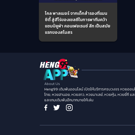
โคล พาลเมอร์ จากเด็กสำรองที่แมน
ซิตี้ สู่ฮีโร่ของเชลซีในการพาทีมคว้า
แชมป์ยูฟ่า คอนเฟอเรนซ์ ลีก เป็นสมัย
แรกของสโมสร
About Us
Heng99 เดิมพันออนไลน์ เปิดให้บริการครบวงจร หวยออนไ
ไทย, หวยฮานอย, หวยลาว, หวยมาเลย์, หวยหุ้น, หวยยี่กี แล
และเกมเดิมพันอีกมากมายให้เล่น