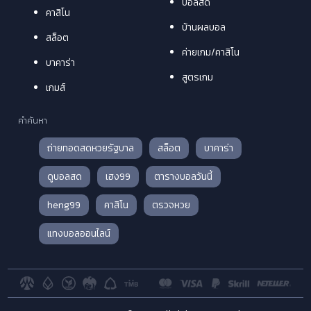
บอลสด
คาสิโน
บ้านผลบอล
สล็อต
ค่ายเกม/คาสิโน
บาคาร่า
สูตรเกม
เกมส์
คำค้นหา
ถ่ายทอดสดหวยรัฐบาล
สล็อต
บาคาร่า
ดูบอลสด
เฮง99
ตารางบอลวันนี้
heng99
คาสิโน
ตรวจหวย
แทงบอลออนไลน์