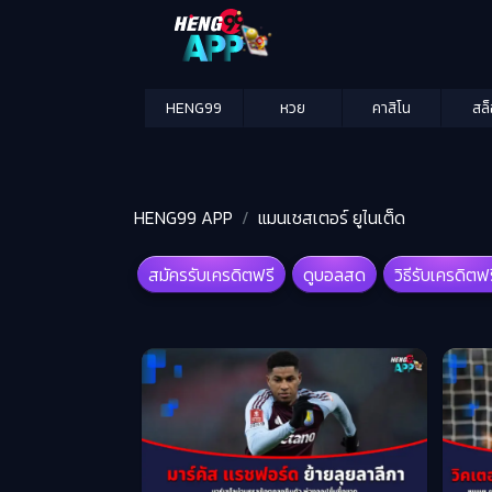
HENG99
หวย
คาสิโน
สล
HENG99 APP
แมนเชสเตอร์ ยูไนเต็ด
สมัครรับเครดิตฟรี
ดูบอลสด
วิธีรับเครดิตฟ