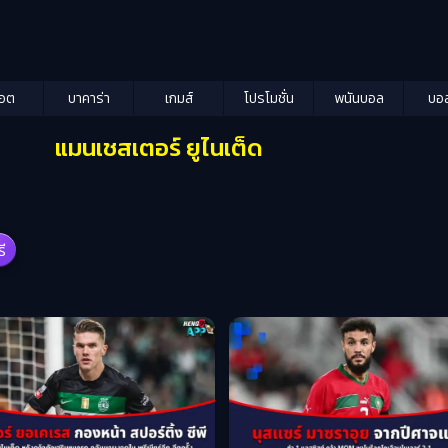
็อต
บาคาร่า
เกมส์
โปรโมชั่น
พนันบอล
บอ
แมนเชสเตอร์ ยูไนเต็ด
รี