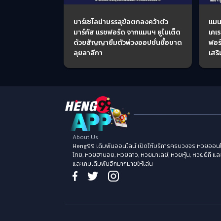
บาร์เซโลน่าบรรลุข้อตกลงคว้าตัว
แมนฯ
มาร์คัส แรชฟอร์ด จากแมนฯ ยูไนเต็ด
เคเร
ด้วยสัญญายืมตัวพ่วงออปชั่นซื้อขาด
ฟอร
ลุยลาลีกา
เสร
About Us
Heng99 เดิมพันออนไลน์ เปิดให้บริการครบวงจร หวยออนไ
ไทย, หวยฮานอย, หวยลาว, หวยมาเลย์, หวยหุ้น, หวยยี่กี แล
และเกมเดิมพันอีกมากมายให้เล่น