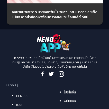
คอหวยหวยพลาด หวยออกวันนี้ หวยฮานอย แนวทางเลขเด็ด
แม่นๆ จากสำนักดัง พร้อมตรวจผลหวยย้อนหลังได้ที่นี่
Heng99 เดิมพันออนไลน์ เปิดให้บริการครบวงจร หวยออนไลน์ อาทิ
หวยรัฐบาลไทย, หวยฮานอย, หวยลาว, หวยมาเลย์, หวยหุ้น, หวยยี่กี และ
ยังมีคาสิโนออนไลน์ และเกมเดิมพันอีกมากมายให้เล่น
หมวดหมู่
โปรโมชั่น
HENG99
พนันบอล
หวย