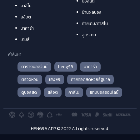
บอลสด
คาสิโน
บ้านผลบอล
สล็อต
ค่ายเกม/คาสิโน
บาคาร่า
สูตรเกม
เกมส์
คำค้นหา
ตารางบอลวันนี้
heng99
บาคาร่า
ตรวจหวย
เฮง99
ถ่ายทอดสดหวยรัฐบาล
ดูบอลสด
สล็อต
คาสิโน
แทงบอลออนไลน์
HENG99 APP © 2022 All rights reserved.