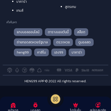
บาคาร่า
สูตรเกม
เกมส์
คำค้นหา
แทงบอลออนไลน์
ตารางบอลวันนี้
สล็อต
ถ่ายทอดสดหวยรัฐบาล
ตรวจหวย
ดูบอลสด
heng99
คาสิโน
เฮง99
บาคาร่า
HENG99 APP © 2022 All rights reserved.
โปรโมชั่น
สมัครสมาชิก
หน้าแรก
บอลสด