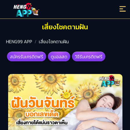
เสี่ยงโชคตามฝัน
HENG99 APP
เสี่ยงโชคตามฝัน
สมัครรับเครดิตฟรี
ดูบอลสด
วิธีรับเครดิตฟรี