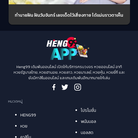
ทำนายฝัน ฝันวันจันทร์ เลขเด็ดไว้เสี่ยงทาย ได้แม่นราวตาเห็น
Heng99 เดิมพันออนไลน์ เปิดให้บริการครบวงจร หวยออนไลน์ อาทิ
หวยรัฐบาลไทย, หวยฮานอย, หวยลาว, หวยมาเลย์, หวยหุ้น, หวยยี่กี และ
ยังมีคาสิโนออนไลน์ และเกมเดิมพันอีกมากมายให้เล่น
หมวดหมู่
โปรโมชั่น
HENG99
พนันบอล
หวย
บอลสด
คาสิโน