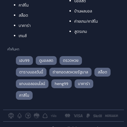
บอลสด
คาสิโน
บ้านผลบอล
สล็อต
ค่ายเกม/คาสิโน
บาคาร่า
สูตรเกม
เกมส์
คำค้นหา
เฮง99
ดูบอลสด
ตรวจหวย
ตารางบอลวันนี้
ถ่ายทอดสดหวยรัฐบาล
สล็อต
แทงบอลออนไลน์
heng99
บาคาร่า
คาสิโน