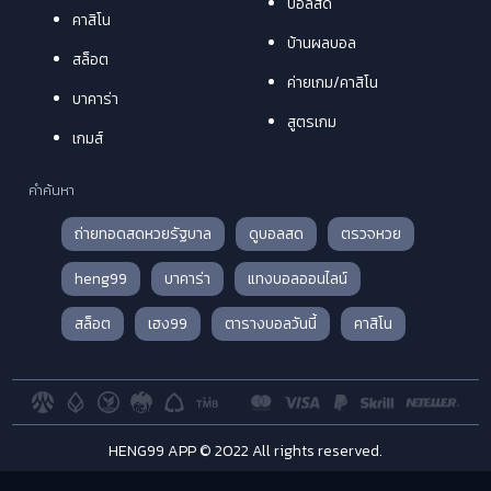
บอลสด
คาสิโน
บ้านผลบอล
สล็อต
ค่ายเกม/คาสิโน
บาคาร่า
สูตรเกม
เกมส์
คำค้นหา
ถ่ายทอดสดหวยรัฐบาล
ดูบอลสด
ตรวจหวย
heng99
บาคาร่า
แทงบอลออนไลน์
สล็อต
เฮง99
ตารางบอลวันนี้
คาสิโน
HENG99 APP © 2022 All rights reserved.