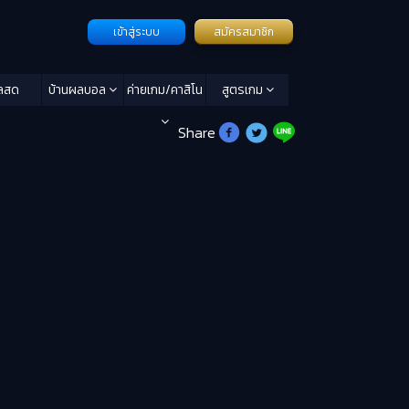
เข้าสู่ระบบ
สมัครสมาชิก
ลสด
บ้านผลบอล
ค่ายเกม/คาสิโน
สูตรเกม
Share