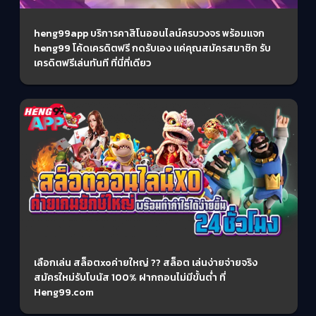
heng99app บริการคาสิโนออนไลน์ครบวงจร พร้อมแจก
heng99 โค้ดเครดิตฟรี กดรับเอง แค่คุณสมัครสมาชิก รับ
เครดิตฟรีเล่นทันที ที่นี่ที่เดียว
เลือกเล่น สล็อตxoค่ายใหญ่ ?? สล็อต เล่นง่ายจ่ายจริง
สมัครใหม่รับโบนัส 100% ฝากถอนไม่มีขั้นต่ำ ที่
Heng99.com