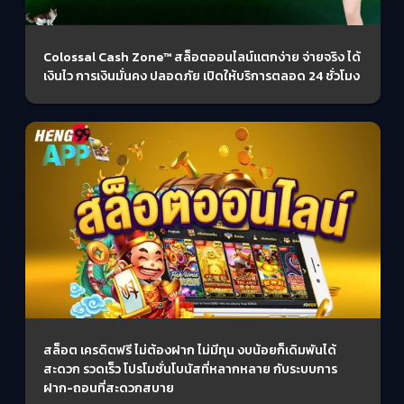
Colossal Cash Zone™ สล็อตออนไลน์แตกง่าย จ่ายจริง ได้
เงินไว การเงินมั่นคง ปลอดภัย เปิดให้บริการตลอด 24 ชั่วโมง
สล็อต เครดิตฟรี ไม่ต้องฝาก ไม่มีทุน งบน้อยก็เดิมพันได้
สะดวก รวดเร็ว โปรโมชั่นโบนัสที่หลากหลาย กับระบบการ
ฝาก-ถอนที่สะดวกสบาย