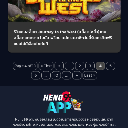
รีวิวเกมสล็อต Journey to the West (สล็อตไซอิ๋ว) เกม
สล็อตแตกง่าย โบนัสเพรียบ สมัครสมาชิกวันนี้รับเครดิตฟรี
แบบไม่มีเงื่อนไขทันที
Page 4 of 13
« First
«
...
2
3
4
5
6
...
10
...
»
Last »
Heng99 เดิมพันออนไลน์ เปิดให้บริการครบวงจร หวยออนไลน์ อาทิ
หวยรัฐบาลไทย, หวยฮานอย, หวยลาว, หวยมาเลย์, หวยหุ้น, หวยยี่กี และ