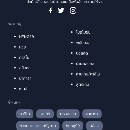
ยังมีคาสิโนออนไลน์ และเกมเดิมพันอีกมากมายให้เล่น
หมวดหมู่
โปรโมชั่น
HENG99
พนันบอล
หวย
บอลสด
คาสิโน
บ้านผลบอล
สล็อต
ค่ายเกม/คาสิโน
บาคาร่า
สูตรเกม
เกมส์
คำค้นหา
คาสิโน
เฮง99
ตรวจหวย
บาคาร่า
ถ่ายทอดสดหวยรัฐบาล
heng99
สล็อต