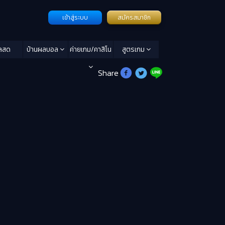
เข้าสู่ระบบ
สมัครสมาชิก
ลสด
บ้านผลบอล
ค่ายเกม/คาสิโน
สูตรเกม
Share