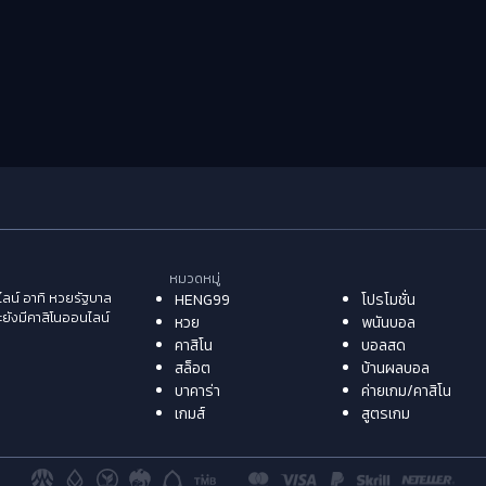
หมวดหมู่
ลน์ อาทิ หวยรัฐบาล
HENG99
โปรโมชั่น
ะยังมีคาสิโนออนไลน์
หวย
พนันบอล
คาสิโน
บอลสด
สล็อต
บ้านผลบอล
บาคาร่า
ค่ายเกม/คาสิโน
เกมส์
สูตรเกม