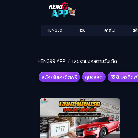
HENG99
หวย
คาสิโน
สล
HENG99 APP
เลขรถมงคลตามวันเกิด
สมัครรับเครดิตฟรี
ดูบอลสด
วิธีรับเครดิตฟ