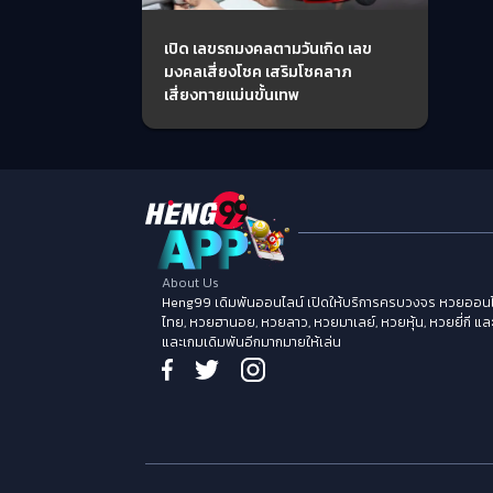
เปิด เลขรถมงคลตามวันเกิด เลข
มงคลเสี่ยงโชค เสริมโชคลาภ
เสี่ยงทายแม่นขั้นเทพ
About Us
Heng99 เดิมพันออนไลน์ เปิดให้บริการครบวงจร หวยออนไ
ไทย, หวยฮานอย, หวยลาว, หวยมาเลย์, หวยหุ้น, หวยยี่กี แล
และเกมเดิมพันอีกมากมายให้เล่น