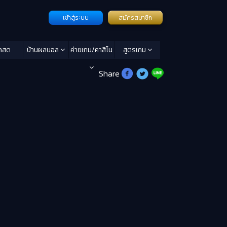
เข้าสู่ระบบ
สมัครสมาชิก
ลสด
บ้านผลบอล
ค่ายเกม/คาสิโน
สูตรเกม
Share