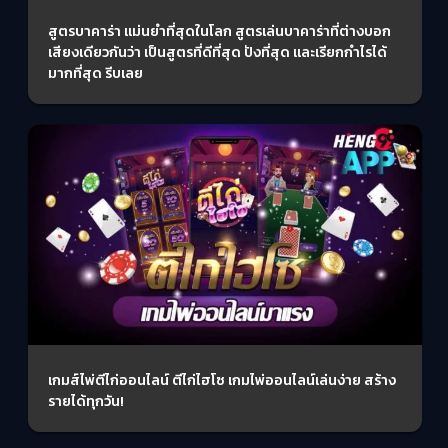
สูตรบาคาร่า แม่นยําที่สุดในโลก สูตรเล่นบาคาร่าที่ต่างบอก
เสียงเดียวกันว่า เป็นสูตรที่ดีที่สุด ปังที่สุด และเรียกกำไรได้
มากที่สุด รีบเลย
เกมส์ไพ่ตีไก่ออนไลน์ ตีไก่ไฮโซ เกมไพ่ออนไลน์เล่นง่าย สร้าง
รายได้ทุกวัน!