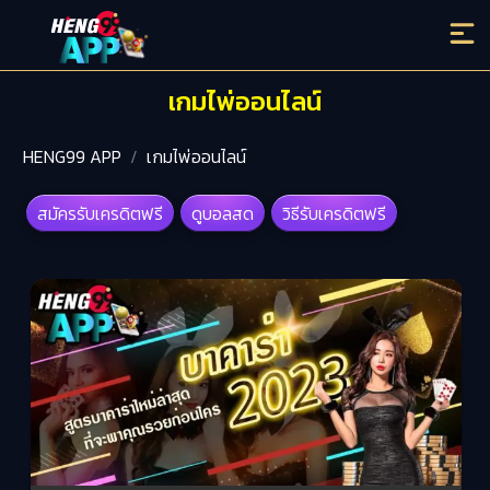
เกมไพ่ออนไลน์
HENG99 APP
เกมไพ่ออนไลน์
สมัครรับเครดิตฟรี
ดูบอลสด
วิธีรับเครดิตฟรี